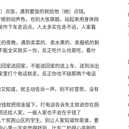
她）点饭，遇到要饭的就给他（她）点钱。
时候别动声色，也别大张旗鼓。站起来用身体挡
装作下车走远点。人太多实在走不远，人家看
天的夜晚，遇到卖菜的、卖水果的、卖报纸的剩
不能全买就买一份，反正吃什么也是吃，看什
送回家送回家，不能送回家的送上车、送到派出
家里打个电话就走，反正你也不缺那两个电话
你又知道，就主动告诉一声。别不好意思，没有
缺钱就把现金留下。打电话告诉失主就说你在厕
照还给人家，一般人家也不会在乎钱了
几个贫困山区的学生。别让人家知道你是谁，要
你心里一定会觉得舒坦，比包二奶提心吊胆的