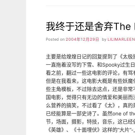
点
站》：
幸
我终于还是舍弃The Ir
福
没
有
Posted on
2004年12月29日
by
LILIMARLEE
终
点
主要是给煌煌日记的回复提到了《太极
一直拖着没写的下雪、和Spooky过
看之前，翻过一些这电影的评论，有骂
但是在我看来，这电影大概是有些妖魔
些主角模板，不过除去这点，还是非常
国电影，觉得只有无边的情爱和美丽而
么营养的搞笑，不过看了《太》，真的
已经能算是一部史诗了。虽然one of the
节，场面，摄影，特技，音乐，这已经
《英雄》、《十面埋伏》这样的“大片”-