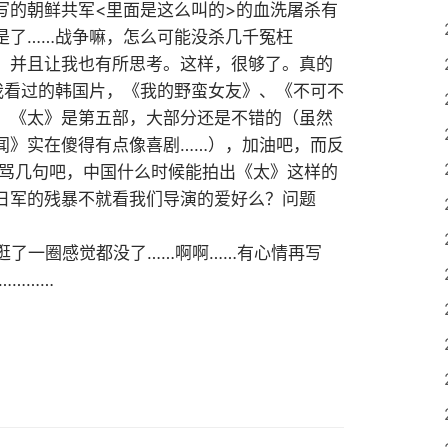
写的朝鲜共军<里面是这么叫的>的血洗屠杀有
是了……战争嘛，怎么可能没杀几千冤枉
，并且让我也有所思考。这样，很够了。真的
我看过的韩国片，《我的野蛮女友》、《不可不
，《太》是第五部，大部分还是不错的（虽然
闻》实在傻得有点像喜剧……），加油吧，而反
少骂几句吧，中国什么时候能拍出《太》这样的
日军的残暴不就看我们导演的爱好么？问题
逛了一圈感觉都没了……啊啊……有心情再写
…………