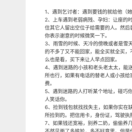
1、遇到乞讨者：遇到要钱的就给他（
2、上车遇到老弱病残、孕妇：让座的
住其它人留出空位子给需要的人。然后
你表示谢意的时候微笑一下。
3、雨雪的时候、天冷的傍晚或者是雪
的不多了又不能回家，能全买就全买，
么也是看，买下来让人早点回家。
4、遇到迷路的小孩和老头老太太，能
所也行，如果有电话的替老人或小孩给
费。
5、遇到迷路的人打听某个地址，碰巧
人笑话你。
6、捡到钱包就找找失主，如果你实在
所捡到的。把信用卡，身份证，驾驶执
7、如果钱还宽裕，别养二奶，偷偷养
不然见面了多尴尬，多不好意思。但是