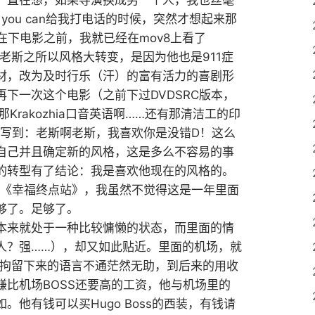
一直在想，如果导演换成另一个人，我也丝毫
if you can给我打电话的时候，突然才想起来那
在下电影之前，我就已经在mov8上看了
，说老斯之所以风格大转变，是因为他也是911症
材，改为及时行乐（汗）的富有活力的喜剧形
下一次这个电影（之前下过DVDSRC版本，
Krakozhia口音英语啊……还有那清洁工的印
面写到：老斯啊老斯，我喜欢你是没错D！这么
自己并且确定新的风格，这是多么不容易的事
的转型有了结论：我是喜欢他现在的风格的。
an，而这部《幸福终点站》，我虽然不觉得这是一年里面
够了。足够了。
本来就处于一种比较慵懒的状态，而里面的情
人？强……），却又如此贴近。里面的机场，就
刚被拘留下来的语言不通茫然无助，到后来的用收
比机场BOSS还要高的工资，他与机场里的
他有钱可以买Hugo Boss的西装，有钱请