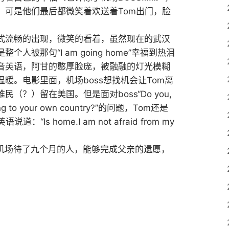
，可是他们最后都微笑着欢送着Tom出门，脸
式流畅的出现，微笑的看着，虽然现在的武汉
被那句“I am going home”幸福到热泪
zhia音英语，阿甘的憨厚脸庞，被融融的灯光模糊
暖。电影里面，机场boss想找机会让Tom离
？）留在美国。但是面对boss“Do you,
turning to your own country?”的问题，Tom还是
s home.I am not afraid from my
。对于这个在机场待了九个月的人，能够完成父亲的遗愿，