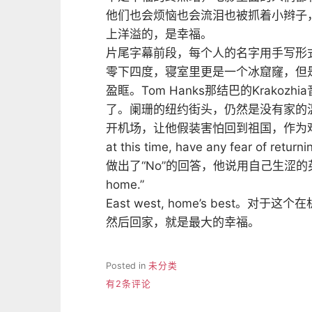
他们也会烦恼也会流泪也被抓着小辫子
上洋溢的，是幸福。
片尾字幕前段，每个人的名字用手写形
零下四度，寝室里更是一个冰窟窿，但是整个人
盈眶。Tom Hanks那结巴的Krako
了。阑珊的纽约街头，仍然是没有家的温
开机场，让他假装害怕回到祖国，作为难民（
at this time, have any fear of re
做出了“No”的回答，他说用自己生涩的英语说道：“I
home.”
East west, home’s best
然后回家，就是最大的幸福。
Posted in
未分类
《幸
有2条评论
福
终