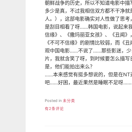
朝鲜战争的历史，所以不知道电影中描
多少是真，不过我相信双方都不干净就
人。），这部电影确实对人性做了思考
是刮目相看了呀……韩国电影，说起来
信缘》、《撒玛丽亚女孩》、《丑闻》
《不可不信缘》的剧情比较弱，而《丑
观中国电影……不说了……那些影迷，
片，我就含笑了呀，到时候要怎么描写
是，他们能拍出来么？
……本来感觉有挺多想说的，但是在NT
吧……好困，最近果然是睡眠不足呀……
Posted in
未分类
我
有2条评论
终
于
还
是