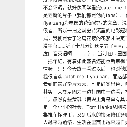
皮尔博格电影的感觉，看的过程中我就
不会怀疑，就好像同学看完catch me 
是老斯的片子（我们都是他的fans）。
flyerzeng为电影的花絮碟写的文章
候者，所以一扫之前史诗沉重的电影题
式。我便是看了这篇花絮的花絮才决定再
没字幕……听了十几分钟还是算了= =，那
度口音英语啊…………），当时在LJ里
一把年纪，有着如此盛名还能重新审视
情呀！！！今天终于看过以后，也对他
我很喜欢Catch me if you c
看到的最好影片云云，可是确实出色，
其实，大概是因为一边打围巾一边看，
节，虽然有些荒诞（据说主角是真有其
是一个小小的社会，Tom Hanks从
集推车挣硬币，又到后来的接装修任务赚
人越来越熟络，生活在里面也越来越自如。