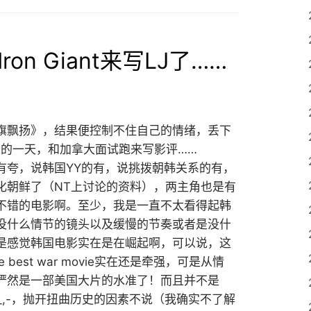
on Giant来写LJ了……
N
旗飘扬》，结果便控制不住自己的情绪，丢下
生日的一天，和加拿大面试跑来写影评……
有夸，说韩国YY的有，说挑拨朝韩关系的有，
化朝鲜了（NT上讨论的资料），两主角也是有
不错的电影啊。至少，我是一直不太看得起韩
没什么情节的镜头以及缓慢的节奏或者是没什
是感觉韩国电影实在是在崛起啊，可以说，这
 best war movie实在还是牵强，可是从情
俨然是一部美国大片的水准了！而且并不是
_,-，抛开扭曲历史的因素不说（我确实不了解