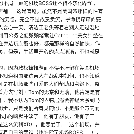
不屑一顾的机场BOSS还不得不求他帮忙，
店铺……这是喜剧，虽然不是美国派那样的性喜
面的笑点，完全不是故意卖笑，拼命挠痒痒的感
人会心一笑。清洁工老头等着看别人走过湿地
用公务之便频频堵截让Catherine美女绊坐在
头在旁边玩杂耍也好，都是那样的自然愉快，作
笑，但是，生活里开心的点点滴滴，不也就是
的，因为政权被推翻而不得不滞留在美国机场
不知道祖国那边亲人在战乱中如何，也不知道
可是在机场那些可爱的人们帮助和点缀下，整
着力去写刻画Tom的无奈和无助，他肯定是有
下，我不认为Tom的人物居然会神经大条到马
地步，只是我们所看见的他，不是那个方向而
小小的幽默冲淡了。他有了朋友，他有了工
是这么流利XD），他恋爱了……这个机场，并
着自己的幸福（也许除了机场BOSS……），