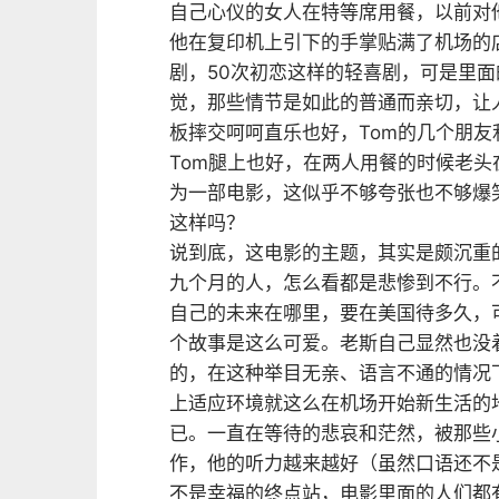
自己心仪的女人在特等席用餐，以前对他
他在复印机上引下的手掌贴满了机场的
剧，50次初恋这样的轻喜剧，可是里
觉，那些情节是如此的普通而亲切，让
板摔交呵呵直乐也好，Tom的几个朋友利
Tom腿上也好，在两人用餐的时候老
为一部电影，这似乎不够夸张也不够爆
这样吗？
说到底，这电影的主题，其实是颇沉重
九个月的人，怎么看都是悲惨到不行。
自己的未来在哪里，要在美国待多久，
个故事是这么可爱。老斯自己显然也没
的，在这种举目无亲、语言不通的情况
上适应环境就这么在机场开始新生活的
已。一直在等待的悲哀和茫然，被那些
作，他的听力越来越好（虽然口语还不
不是幸福的终点站，电影里面的人们都有