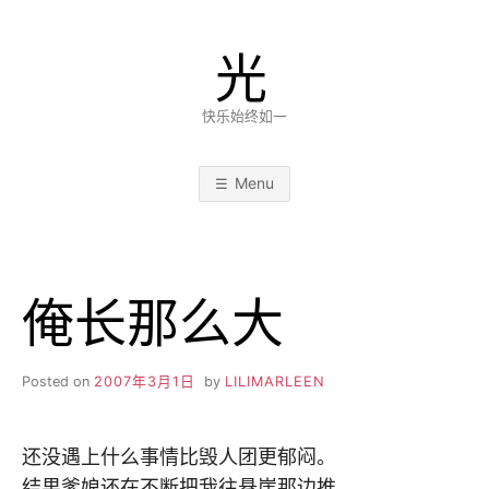
Skip
to
光
content
快乐始终如一
Menu
俺长那么大
Posted on
2007年3月1日
by
LILIMARLEEN
还没遇上什么事情比毁人团更郁闷。
结果爹娘还在不断把我往悬崖那边推。