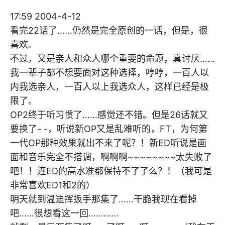
17:59 2004-4-12
看完22话了……仍然是完全原创的一话，但是，很
喜欢。
不过，又是亲人和众人哪个重要的命题，真讨厌……
我一辈子都不想要面对这种选择，哼哼，一百人以
内我选亲人，一百人以上我选众人，这样已经是极
限了。
OP2终于听习惯了……感觉还不错。但是26话就又
要换了- -，听说新OP又是乱难听的，FT，为何第
一代OP那种效果就出不来了呢？！新ED听说是画
面和音乐完全不搭调，啊啊啊~~~~~~~~太失败了
吧！！连ED的高水准都保持不了了么？！（我可是
非常喜欢ED1和2的）
明天就到温迪挥扳手那集了……干脆我现在看掉
吧……很想看这一回…………