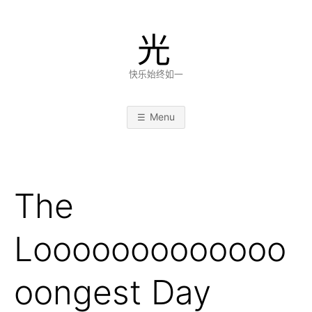
Skip
to
光
content
快乐始终如一
Menu
The
Looooooooooooo
oongest Day