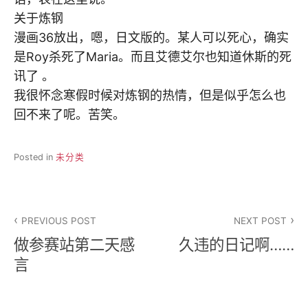
关于炼钢
漫画36放出，嗯，日文版的。某人可以死心，确实
是Roy杀死了Maria。而且艾德艾尔也知道休斯的死
讯了 。
我很怀念寒假时候对炼钢的热情，但是似乎怎么也
回不来了呢。苦笑。
Posted in
未分类
文
PREVIOUS POST
NEXT POST
章
做参赛站第二天感
久违的日记啊……
导
言
航