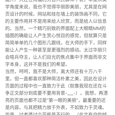
学角度来说，我也不觉得华丽即美丽，尤其是在网
页设计的时候。网站和挂在墙上的装饰画不同，它
的主要作用并不是用来给人欣赏，而是给人以信息
的。当然，一个精巧别致的界面配上大眼睛MM的
插图的确能让人产生赏心悦目的感觉，但就算只是
简简单单的几个图形几跟线，在大师的手下，同样
能让人产生一种甚至是更强烈的感动。太过华丽只
会喧兵夺主，让人们目光的焦点集中于界面而非文
字本身，这并不是我们的希望。
当然，呵呵，我不是大师，离大师还有十万八千
里。但一直都喜欢那种简洁朴素之美，因此在设计
页面的过程中也一直致力于此（就像我现在还在斗
争正文部分到底要不要用背景-___-）。我想，再漂
亮的页面也都不过是“第一眼的美丽”，最重要的还
是内容。与其把精力放于外表，不如致力于灵魂。
毕竟，讨老婆讨个花瓶是不行的。（此文有自吹倾