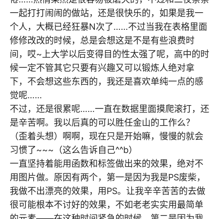
一起打打闹闹的做站，还是很快乐的，如果是我一
个人，大概已经狂暴N次了……不过当我在表格里面
修修改改的时候，总是会想这是不是有些浪费时
间，哎~上大学以后变得目的性太强了呢，高中的时
候一定不管其它只要有兴趣又可以锻炼人绝对拿
下，不会想这些东西的，我还是喜欢单纯一点的感
觉呢……
不过，还是很累呢……一直在数据里面摸爬滚打，还
是辛苦啊。我以后真的可以胜任金山的工作么？
（歪着头想）啊啊，现在只是开始嘛，慢慢的就会
习惯了~~~（这么告诉自己^^b）
一直坚持着能用函数和标签做出来的效果，绝对不
用图片做。原因有两个，第一是因为我是PS废柴，
我做不出漂亮的效果，用PS。让我辛辛苦苦的去做
很可能根本不讨好的效果，不如老老实实用最简单
的元素——在这种时间紧急的时候。第二是因为我