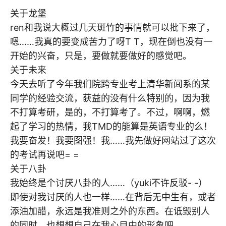
关于龙堡
ren和我说大概过几天斑竹的事情就可以批下来了，
嗯……我真的要变成苦力了呀T T，现在倒也没有一
开始的兴奋，只是，要做就要做好的感觉吧。
关于未来
今天去听了今年我们院跨专业考上清华新闻系的某
同学的经验交流，获益的没有什么特别的，因为我
不打算考研，是的，不打算考了。不过，啊啊，燃
起了学习的热情，我TMD的能算是英语专业的么！
我要奋发！我要图强！我……我先做好网站过了这次
的考试再说吧= =
关于八卦
我始终是个讨厌八卦的人……（yuki不许反驳- -）
即使对我讨厌的人也一样……在背后无中生有，或者
添油加醋，永远是我准则之外的东西。在诋毁别人
的同时，也想想自己在我心目中的形象吧。