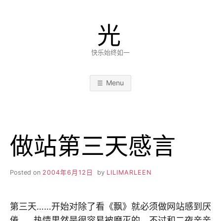
Skip
to
光
content
快乐始终如一
Menu
做站第三天感言
Posted on
2004年6月12日
by
LILIMARLEEN
第三天……开始对除了看《飘》就必须做网站感到厌
倦……热情果然是很容易被磨灭的，不过和二夜亲亲