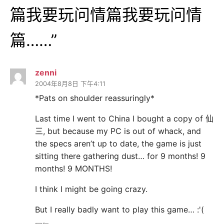
篇我要玩问情篇我要玩问情
篇……
”
zenni
2004年8月8日 下午4:11
*Pats on shoulder reassuringly*
Last time I went to China I bought a copy of 仙
三, but because my PC is out of whack, and
the specs aren’t up to date, the game is just
sitting there gathering dust… for 9 months! 9
months! 9 MONTHS!
I think I might be going crazy.
But I really badly want to play this game… :'(