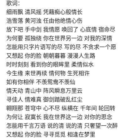
歌词：
细雨飘 清风摇 凭藉痴心般情长
浩雪落 黄河浊 任由他绝情心伤
放下吧 手中剑 我情愿 唤回了 心底情 宿命尽
为何要 孤独绕 你在世界另一边 对我的深情
怎能用只字片语写的尽 写的尽 不贪求一个愿
又想起 你的脸 朝朝暮暮 漫漫人生路
时时刻刻 看到你的眼眸里 柔情似水
今生缘 来世再续 情何物 生死相许
如有你相伴 不羡鸳鸯不羡仙
情天动 青山中 阵风瞬息万里云
寻佳人 情难真 御剑踏破乱红尘
翱翔那 苍穹中 心不尽 纵横在 千年间 轮回转
为何让 寂寞长 我在世界这一边 对你的思念
怎能用千言万语 说的清 说的清 只奢望一次醉
又想起 你的脸 寻寻觅觅 相逢在梦里