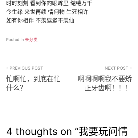
时时刻刻 看到你的眼眸里 缱绻万千
今生缘 来世再续 情何物 生死相许
如有你相伴 不羡鸳鸯不羡仙
Posted in
未分类
文
PREVIOUS POST
NEXT POST
章
忙啊忙，到底在忙
啊啊啊啊我不要矫
导
什么？
正牙齿啊！！！
航
4 thoughts on “
我要玩问情