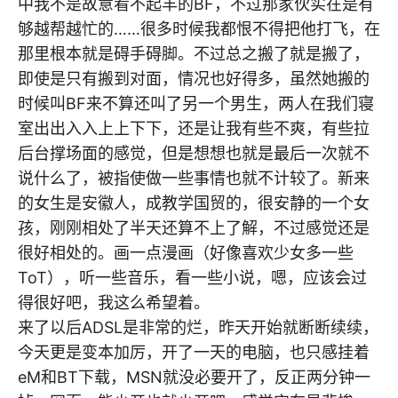
中我不是故意看不起羊的BF，不过那家伙实在是有
够越帮越忙的……很多时候我都恨不得把他打飞，在
那里根本就是碍手碍脚。不过总之搬了就是搬了，
即使是只有搬到对面，情况也好得多，虽然她搬的
时候叫BF来不算还叫了另一个男生，两人在我们寝
室出出入入上上下下，还是让我有些不爽，有些拉
后台撑场面的感觉，但是想想也就是最后一次就不
说什么了，被指使做一些事情也就不计较了。新来
的女生是安徽人，成教学国贸的，很安静的一个女
孩，刚刚相处了半天还算不上了解，不过感觉还是
很好相处的。画一点漫画（好像喜欢少女多一些
ToT），听一些音乐，看一些小说，嗯，应该会过
得很好吧，我这么希望着。
来了以后ADSL是非常的烂，昨天开始就断断续续，
今天更是变本加厉，开了一天的电脑，也只感挂着
eM和BT下载，MSN就没必要开了，反正两分钟一