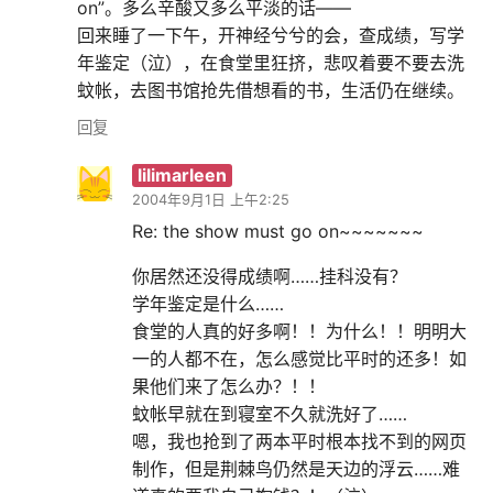
on”。多么辛酸又多么平淡的话——
回来睡了一下午，开神经兮兮的会，查成绩，写学
年鉴定（泣），在食堂里狂挤，悲叹着要不要去洗
蚊帐，去图书馆抢先借想看的书，生活仍在继续。
回复
lilimarleen
2004年9月1日 上午2:25
Re: the show must go on~~~~~~~
你居然还没得成绩啊……挂科没有？
学年鉴定是什么……
食堂的人真的好多啊！！为什么！！明明大
一的人都不在，怎么感觉比平时的还多！如
果他们来了怎么办？！！
蚊帐早就在到寝室不久就洗好了……
嗯，我也抢到了两本平时根本找不到的网页
制作，但是荆棘鸟仍然是天边的浮云……难