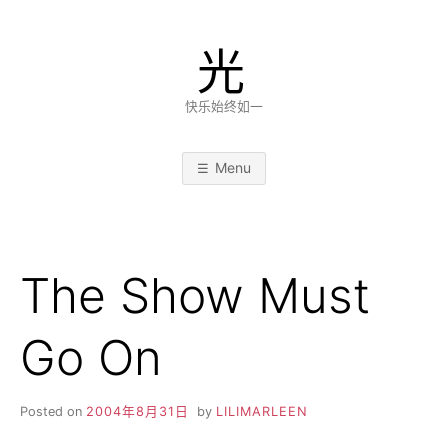
Skip
to
光
content
快乐始终如一
Menu
The Show Must
Go On
Posted on
2004年8月31日
by
LILIMARLEEN