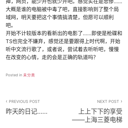
掉，网页，能少开也就少开吧。感觉实在是悲惨……
大概是谁的电脑被中毒了吧，直接影响到了整个局
域网，明天要把这个事情搞清楚，但愿可以顺利
吧。
开始不计较版本的看新出的电影了……即使是枪碟和
TS也完全不嫌弃，感觉还是要跟得上时代啊，开始
听中文流行歌了，或者说，尝试着去听听吧，慢慢
在改变的心情，走的会是正确的轨道吗？
Posted in
未分类
文
PREVIOUS POST
NEXT POST
章
昨天的日记……
上上下下的享受
导
——上海三菱电梯