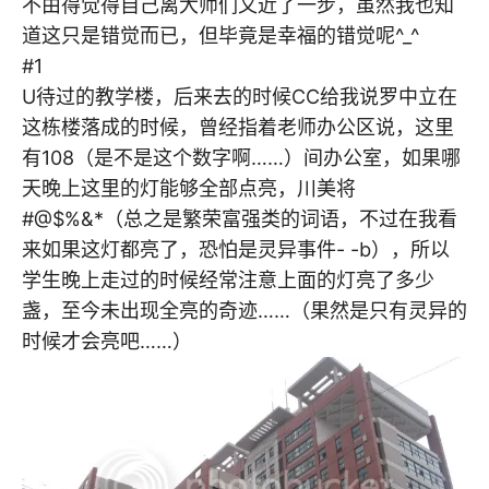
不由得觉得自己离大师们又近了一步，虽然我也知
道这只是错觉而已，但毕竟是幸福的错觉呢^_^
#1
U待过的教学楼，后来去的时候CC给我说罗中立在
这栋楼落成的时候，曾经指着老师办公区说，这里
有108（是不是这个数字啊……）间办公室，如果哪
天晚上这里的灯能够全部点亮，川美将
#@$%&*（总之是繁荣富强类的词语，不过在我看
来如果这灯都亮了，恐怕是灵异事件- -b），所以
学生晚上走过的时候经常注意上面的灯亮了多少
盏，至今未出现全亮的奇迹……（果然是只有灵异的
时候才会亮吧……）