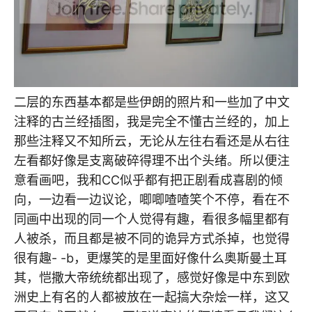
二层的东西基本都是些伊朗的照片和一些加了中文
注释的古兰经插图，我是完全不懂古兰经的，加上
那些注释又不知所云，无论从左往右看还是从右往
左看都好像是支离破碎得理不出个头绪。所以便注
意看画吧，我和CC似乎都有把正剧看成喜剧的倾
向，一边看一边议论，唧唧喳喳笑个不停，看在不
同画中出现的同一个人觉得有趣，看很多幅里都有
人被杀，而且都是被不同的诡异方式杀掉，也觉得
很有趣- -b，更爆笑的是里面好像什么奥斯曼土耳
其，恺撒大帝统统都出现了，感觉好像是中东到欧
洲史上有名的人都被放在一起搞大杂烩一样，这又