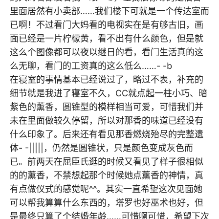
里面居然有小卖部……我们楼下可就是一个传达室而
已啊！不过看门大妈看的电视实在是有够古旧，画
面已经是一片柠檬黄，看不出有什么颜色，但是就
这么个图像都可以夜以继日的看，看门生活真的这
么无聊，看门的工资真的这么低么……- -b
在寝室的事情基本已经说过了，略过不表，补充的
细节就是我进了寝室不久，CC就点起一柱小巧、暗
紫色的薰香，圆锥型的模样相当可爱，可惜我们并
未在里面做较久停留，所以对那香的味道已经没有
什么印象了。后来还有看见那香燃烧殆尽的完整遗
体- -|||||，仍然是圆锥状，只是颜色变成灰色而
已。前两天在屈臣氏逛的时候又看见了样子很相似
的的薰香，不禁想起那个时候她点薰香的神情，真
有点做仪式的感觉呢^^。其实一直希望这次见面她
可以帮我算算什么东西的，塔罗也好巫术也好，但
是最终只算了个结婚年龄……可惜啊可惜，希望下次