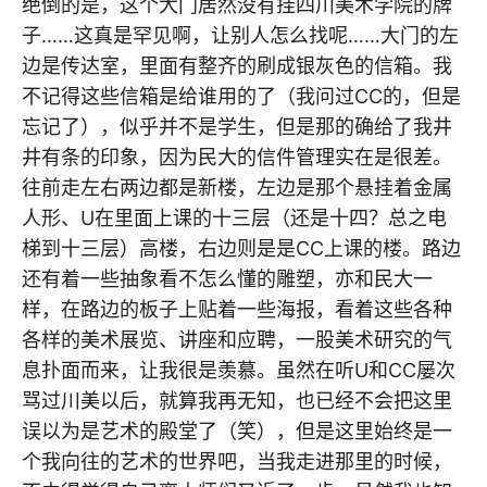
绝倒的是，这个大门居然没有挂四川美术学院的牌
子……这真是罕见啊，让别人怎么找呢……大门的左
边是传达室，里面有整齐的刷成银灰色的信箱。我
不记得这些信箱是给谁用的了（我问过CC的，但是
忘记了），似乎并不是学生，但是那的确给了我井
井有条的印象，因为民大的信件管理实在是很差。
往前走左右两边都是新楼，左边是那个悬挂着金属
人形、U在里面上课的十三层（还是十四？总之电
梯到十三层）高楼，右边则是是CC上课的楼。路边
还有着一些抽象看不怎么懂的雕塑，亦和民大一
样，在路边的板子上贴着一些海报，看着这些各种
各样的美术展览、讲座和应聘，一股美术研究的气
息扑面而来，让我很是羡慕。虽然在听U和CC屡次
骂过川美以后，就算我再无知，也已经不会把这里
误以为是艺术的殿堂了（笑），但是这里始终是一
个我向往的艺术的世界吧，当我走进那里的时候，