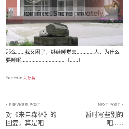
那么……我又困了，继续睡觉去…………人，为什么
要睡眠…………………………（……）
Posted in
未分类
文
PREVIOUS POST
NEXT POST
章
对《来自森林》的
暂时写些别的
导
回复，算是吧
吧……