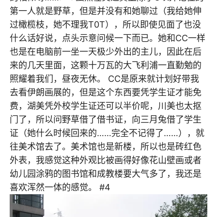
第一人就是野草，但是并没有和她聊过（我给她伸
过橄榄枝，她不理我T0T），所以即使见面了也没
什么话好说，点头示意问候一下而已。她和CC一样
也是在电脑前一坐一天极少外出的主儿，因此在后
来的几天里面，这颗十万瓦的大飞利浦一直勤勉的
照耀着我们，昼夜无休。 CC是原来就计划好带我
去看伊朗画展的，但是这个东西要凭学生证才能免
费，湖美凭外校学生证还可以半价呢，川美也太抠
门了，所以问野草借了借书证，向三月兔借了学生
证（她什么时候回来的……完全不记得了……），就
往美术馆去了。美术馆也是新楼，所以也是砖红色
外表，我感觉这种外观比被画得好像花山壁画或者
幼儿园涂鸦的图书馆和成教楼要大气多了，我还是
喜欢浑然一体的感觉。 #4