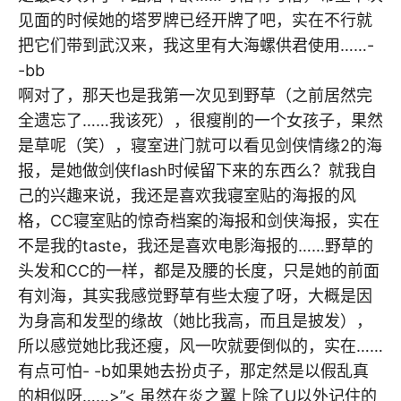
见面的时候她的塔罗牌已经开牌了吧，实在不行就
把它们带到武汉来，我这里有大海螺供君使用……-
-bb
啊对了，那天也是我第一次见到野草（之前居然完
全遗忘了……我该死），很瘦削的一个女孩子，果然
是草呢（笑），寝室进门就可以看见剑侠情缘2的海
报，是她做剑侠flash时候留下来的东西么？就我自
己的兴趣来说，我还是喜欢我寝室贴的海报的风
格，CC寝室贴的惊奇档案的海报和剑侠海报，实在
不是我的taste，我还是喜欢电影海报的……野草的
头发和CC的一样，都是及腰的长度，只是她的前面
有刘海，其实我感觉野草有些太瘦了呀，大概是因
为身高和发型的缘故（她比我高，而且是披发），
所以感觉她比我还瘦，风一吹就要倒似的，实在……
有点可怕- -b如果她去扮贞子，那定然是以假乱真
的相似呀……>”< 虽然在炎之翼上除了U以外记住的