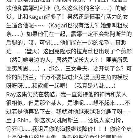
欢他和露娜玛利亚（怎么这么长的名字……）的感
觉，比和Kagari好多了！果然还是懂事有活力的女
生适合他呢~~~（Kagari也很有活力？她那叫粗线
条……）如果他们在一起，露娜一定不会拖阿斯兰的
后腿的，哎，可惜……他们能在一起的希望，真渺
茫……（望天）这回克隆版的拉克丝也出现了个剪影
（然则她身边的人，居然是议长大人？！匪夷所思
匪夷所思……），那么，三女争夫，要开场了么？可
怜的阿斯兰，千万不要掉进少女漫画男主角的模板
呀呀呀……和露娜一起吧！（我真是八卦……）
Ray这集仍然在装酷，我一直觉得他的神情和某人
很相似，但是那个某人，是谁呢……想不起来……不
过若是他再装下去，我就对他越来越没兴趣了呀-_-
至于Shin，你这次又吼阿斯兰……还说人家可怜，
等死吧……我诅咒你的海报继续降价！！！你这个史
上最没地位的男主角，乖乖的把位置让给阿斯兰