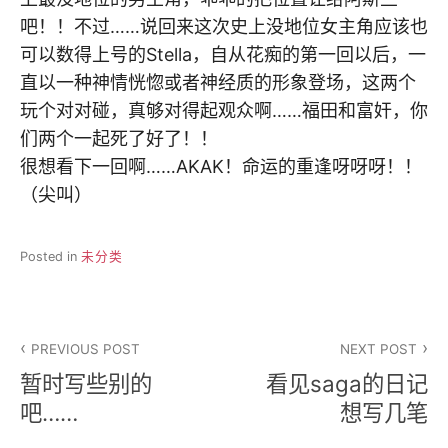
吧！！不过……说回来这次史上没地位女主角应该也
可以数得上号的Stella，自从花痴的第一回以后，一
直以一种神情恍惚或者神经质的形象登场，这两个
玩个对对碰，真够对得起观众啊……福田和富奸，你
们两个一起死了好了！！
很想看下一回啊……AKAK！命运的重逢呀呀呀！！
（尖叫）
Posted in
未分类
文
PREVIOUS POST
NEXT POST
章
暂时写些别的
看见saga的日记
导
吧……
想写几笔
航