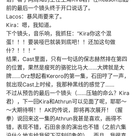
前的最后一个镜头终于开口说话了。
Lacos：暴风雨要来了。
Kira：嗯，我知道。
下个镜头，音乐响，我抓狂：“Kira你这个混
蛋！！！要装哑巴就装到底吧！！还加这句做
什？！！！”
结果，Cast里面，只有一句话的保志赫然排在第四
的位置，果然是瘦死的骆驼比马大……大牌就是大
牌……Orz想起看Keroro的第一集，石田哼了一声，
就出现Cast上时候，我那种黑线的感觉了……
不过从预告的最后一个镜头（……压轴的命么？Kira
君），下一回Kira和Athrun可以见面了呢，耶耶～
～大期待啊！！AK的传说，即将再次展开！（握
拳）说回来这一集的Athrun我甚是喜欢，画得不
错，表现不错，石田亲亲的演出也不错（之前六集
没什么地方给我留下深刻印象的），而且，我很喜