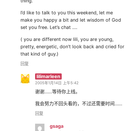
thing.
I’d like to talk to you this weekend, let me
make you happy a bit and let wisdom of God
set you free. Let’s chat ….
( you are different now lili, you are young,
pretty, energetic, don’t look back and cried for
that kind of guy.)
回复
lilimarleen
2005年1月14日 上午5:42
谢谢……等待你上线。
我会努力不回头看的，不过还需要时间……
回复
gsaga