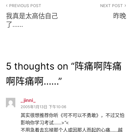
文
PREVIOUS POST
NEXT POST
章
我真是太高估自己
昨晚
导
了……
航
5 thoughts on “
阵痛啊阵痛
啊阵痛啊……
”
_jinni_
2005年1月13日 下午10:06
其实很想推荐你听《可不可以不勇敢》，不过又怕
影响你学习考试……>”<
不用急着去忘掉那个人或因那人而起的心痛……越