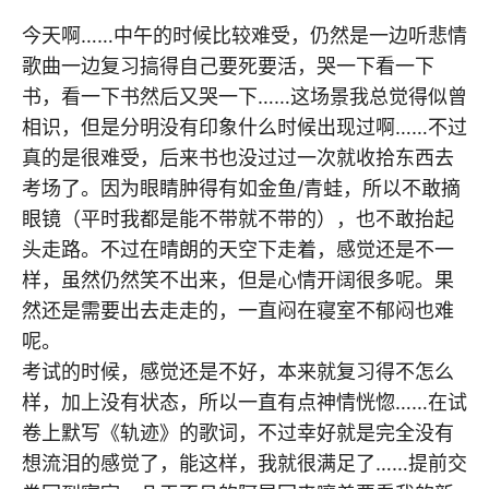
今天啊……中午的时候比较难受，仍然是一边听悲情
歌曲一边复习搞得自己要死要活，哭一下看一下
书，看一下书然后又哭一下……这场景我总觉得似曾
相识，但是分明没有印象什么时候出现过啊……不过
真的是很难受，后来书也没过过一次就收拾东西去
考场了。因为眼睛肿得有如金鱼/青蛙，所以不敢摘
眼镜（平时我都是能不带就不带的），也不敢抬起
头走路。不过在晴朗的天空下走着，感觉还是不一
样，虽然仍然笑不出来，但是心情开阔很多呢。果
然还是需要出去走走的，一直闷在寝室不郁闷也难
呢。
考试的时候，感觉还是不好，本来就复习得不怎么
样，加上没有状态，所以一直有点神情恍惚……在试
卷上默写《轨迹》的歌词，不过幸好就是完全没有
想流泪的感觉了，能这样，我就很满足了……提前交