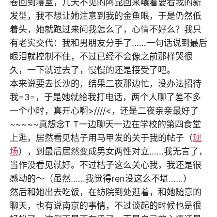
卷回到寝室，几天不见的阿昆回来嚷着要看我的新
发型，我不想让她注意到我的金鱼眼，于是仍然低
着头，她就跑过来问我怎么了，心情不好么？我只
有老实交代：我和男朋友分手了……一句话说到最后
眼泪就控制不住，不过已经不会像之前那样哭很
久，一下就过去了，慢慢的还是接受了吧。
本来说要去长沙的，结果二夜那边忙，没办法招待
我=3=，于是她就给我打电话，两个人聊了差不多
一个小时，真开心啊>////<，还是二夜亲亲最好了
~~~~~真想念T T一边聊天一边在学校的第四食堂
上逛，居然看见桔子用马甲发的关于我的帖子（
现
场
），到最后居然变成男女两性对立……我无言了，
当作没看见就好。不过桔子这么关心我，我还是很
感动的～（虽然……我觉得ren没这么不堪……）
然后和她出去吃饭，在纺院到处逛着，和她随意的
聊天，也有说南京的事情，不过谈起的时候也是很