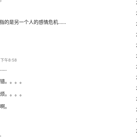
6
指的是另一个人的感情危机……
 下午8:58
……
错。。。。
烦。。。。
啊。
5