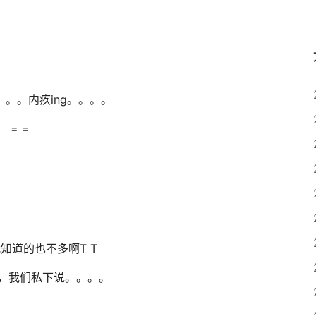
。。内疚ing。。。。
= =
知道的也不多啊T T
，我们私下说。。。。