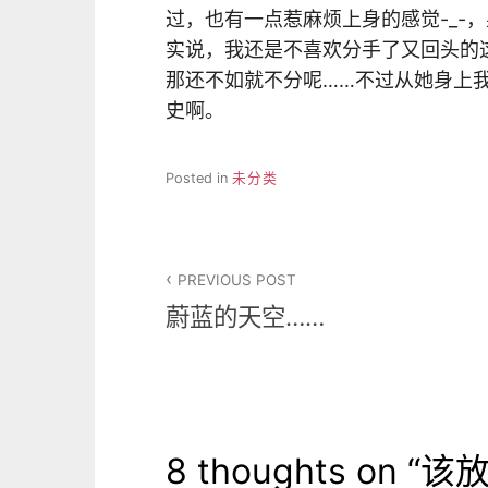
过，也有一点惹麻烦上身的感觉-_-
实说，我还是不喜欢分手了又回头的
那还不如就不分呢……不过从她身上我
史啊。
Posted in
未分类
文
PREVIOUS POST
章
蔚蓝的天空……
导
航
8 thoughts on “
该