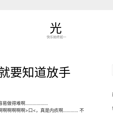
光
快乐始终如一
就要知道放手
易做得难啊………………
啊啊啊啊啊>口<，真是内疚啊………… 不