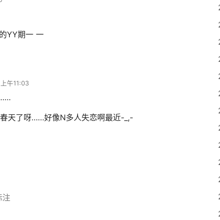
的YY期一 一
上午11:03
……
春天了呀……好像N多人失恋啊最近-_,-
标注