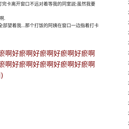
打完卡离开窗口不远对着等我的同室説:虽然我要
啊.
全部望着我…那个打饭的阿姨在窗口一边指着打卡
瘀啊好瘀啊好瘀啊好瘀啊好瘀啊
瘀啊好瘀啊好瘀啊好瘀啊好瘀啊
)