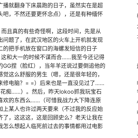
广播就翻身下床晨跑的日子，虽然实在是超
头吧，不然还要更怀念点），还是有种缅怀
。而且真的有些奇怪啊，这段时间，先是从
出问题了，在武汉地区的火车上开机就发现
二的把手机放在窗口的海螺发短信的日子
题，这和大一的时候不谋而合……我至今还记得
的GG捏（脸红），当年羊还说过要倒追他的
感觉这么舒服的男生（嗯，还是很年轻的，
修电脑？= =）后来也是一直没见过了……
（花痴……）。然后，昨天lokoo抓我玩宝石
喜欢的东西么……（可惜我战力大下降连原
加上某人也许过两天要来（不过我的反应始
齐了，这这这，这是回顾史么？老天让我在
我怎么想起人临死前过去的事情都用过电影