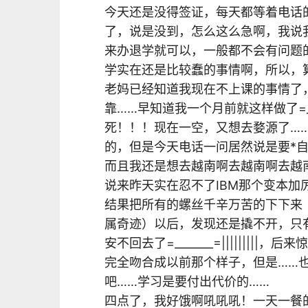
今天还是没得签证，每天都等着电话
了，说是没到，怎么这么急啊，我说
来办退学就可以，一般都不会有问题
学实在还是比较蠢的事情啊，所以，
老妈已经知道我现在不上课的事情了
靠……早知道我一个月前就这样做了=
死！！！现在一空，又想去婺源了…
的，但是今天电话一问居然说是要*自己开
而且我还是想去越南啊去越南啊去越南
说来昨天实在忍不了IBM那个变本
结果把所有的螺丝千辛万苦的下下来
属奇迹）以后，发现还是撬不开，只有
安不回去了=_______=|||||||
完全吻合成以前那个样子，但是……
吧……学习是要付出代价的……
四点了，我好饿啊吼吼吼！一天一餐的