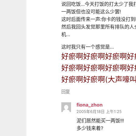
说回吃饭…今天打饭的打太少了我
一两饭但也没可能这么少罢!
这时后面传来一声:你卡的钱没打到
然后我回头发觉那里所有排队的人
机…
这时我只有一个感觉是…
好瘀啊好瘀啊好瘀啊好
好瘀啊好瘀啊好瘀啊好
好瘀啊好瘀啊(大声嚎叫
回复
fiona_zhon
2005年6月18日 上午1:25
泥们居然能买一两饭!!!
多少钱来着?