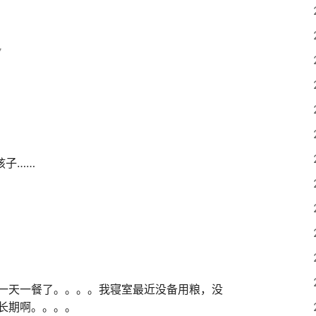
7
孩子……
一天一餐了。。。。我寝室最近没备用粮，没
长期啊。。。。