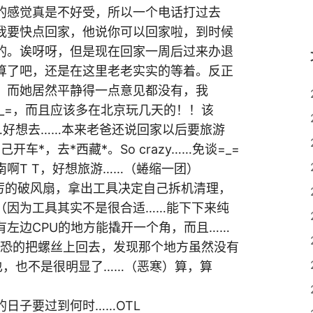
的感觉真是不好受，所以一个电话打过去
我要快点回家，他说你可以回家啦，到时候
的。诶呀呀，但是现在回家一周后过来办退
算了吧，还是在这里老老实实的等着。反正
，而她居然平静得一点意见都没有，我
_=，而且应该多在北京玩几天的！！该
…好想去……本来老爸还说回家以后要旅游
车*，去*西藏*。So crazy……免谈=_=
啊T T，好想旅游……（蜷缩一团）
加厉的破风扇，拿出工具决定自己拆机清理，
（因为工具其实不是很合适……能下下来纯
左边CPU的地方能撬开一个角，而且……
||，后来惊恐的把螺丝上回去，发现那个地方虽然没有
也，也不是很明显了……（恶寒）算，算
日子要过到何时……OTL