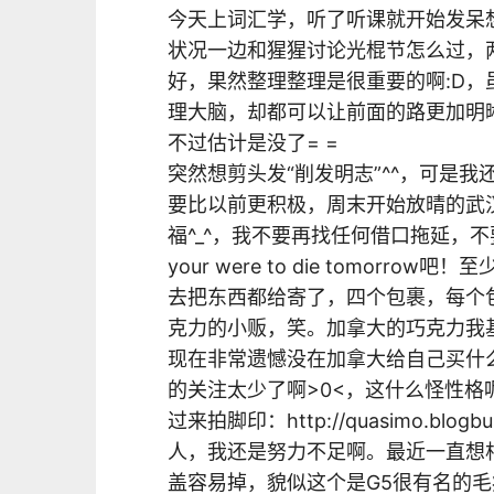
今天上词汇学，听了听课就开始发呆
状况一边和猩猩讨论光棍节怎么过，
好，果然整理整理是很重要的啊:D
理大脑，却都可以让前面的路更加明
不过估计是没了= =
突然想剪头发“削发明志”^^，可是
要比以前更积极，周末开始放晴的武
福^_^，我不要再找任何借口拖延，不要自
your were to die tomor
去把东西都给寄了，四个包裹，每个包
克力的小贩，笑。加拿大的巧克力我基
现在非常遗憾没在加拿大给自己买什
的关注太少了啊>0<，这什么怪性格呢
过来拍脚印：http://quasimo.blogbus
人，我还是努力不足啊。最近一直想
盖容易掉，貌似这个是G5很有名的