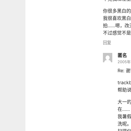
你很多黑白的
我很喜欢黑白
拍……嗯，改
不过感觉不是
回复
匿名
2005年
Re: 谢
tra
帮助
大一
在……
我暑
洗呢
扫描