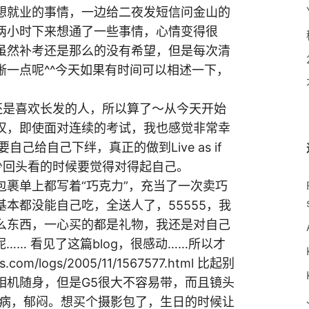
想就业的事情，一边给二夜发短信问金山的
两小时下来想通了一些事情，心情变得很
，虽然补考还是那么的没有希望，但是每次清
晰一点呢^^今天如果有时间可以相述一下，
我还是喜欢长发的人，所以算了～从今天开始
汉，即使面对连续的考试，我也感觉非常幸
己给自己下绊，真正的做到Live as if
row吧！至少回头看的时候要觉得对得起自己。
裹单上都写着“巧克力”，充当了一次卖巧
本都没能自己吃，全送人了，55555，我
么东西，一心买的都是礼物，我还是对自己
…… 看见了这篇blog，很感动……所以才
.com/logs/2005/11/1567577.html 比起别
相机随身，但是G5很大不容易带，而且镜头
毛病，郁闷。想买个摄影包了，生日的时候让