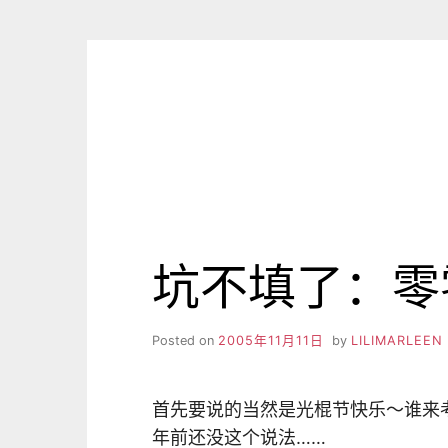
Skip
to
content
坑不填了：零
Posted on
2005年11月11日
by
LILIMARLEEN
首先要说的当然是光棍节快乐～谁来
年前还没这个说法……