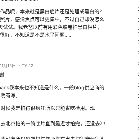
作品呢，本来就是黑白底片还是处理成黑白的？
照片，感觉焦点可以更集中，不过自己却没怎么
天试试。我老爸以前有用彩色胶卷拍黑白相片，
很好，不知道是不是水平问题……
11月15日 下午6:12
谢!
ckback我本来也不知道是什么，一般blog供应商的
说明有写。
的时候我是拍得很疯狂所以只能省吃检用。现
假去北京拍的一筒底片直到最近才拍完，还没去冲
。
仪我没有所以每次扫描都要搭车出去扫很麻烦很头