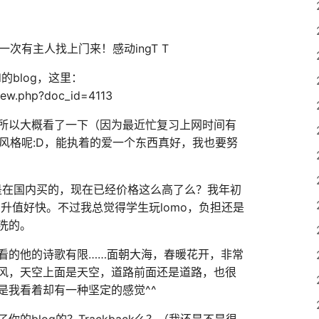
一次有主人找上门来！感动ingT T
d的blog，这里：
view.php?doc_id=4113
所以大概看了一下（因为最近忙复习上网时间有
g的风格呢:D，能执着的爱一个东西真好，我也要努
不是在国内买的，现在已经价格这么高了么？我年初
，升值好快。不过我总觉得学生玩lomo，负担还是
洗的。
看的他的诗歌有限……面朝大海，春暖花开，非常
风，天空上面是天空，道路前面还是道路，也很
是我看着却有一种坚定的感觉^^
的blog的？Trackback么？（我还是不是很