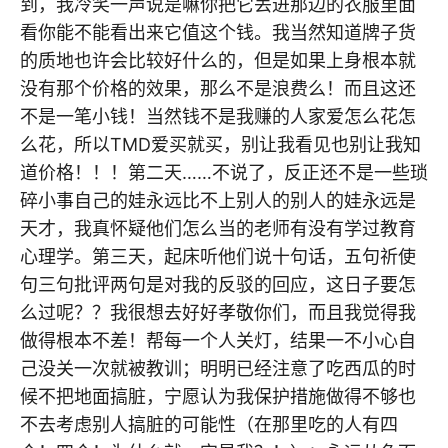
到，我冷笑一声说是嘛你把它丢进那边的衣服里面
看你能不能看出来它值这个钱。我当然知道牌子货
的质地也许会比较好什么的，但是如果上身根本就
没有那个价格的效果，那么不是浪费么！而且这还
不是一笔小钱！当然钱不是我赚的人家爱怎么花怎
么花，所以TMD爱买就买，别让我看见也别让我知
道价格！！！第二天……不说了，反正还不是一些琐
碎小事自己的娃永远比不上别人的别人的娃永远是
天才，我真怀疑他们怎么当的老师有没有学过教育
心理学。第三天，起床听他们说十句话，五句祈使
句三句批评两句是对我的反驳的回应，这日子要怎
么过呢？？我很想去好好孝敬你们，而且我觉得我
做得根本不差！帮每一个人关灯，结果一不小心自
己没关一次就被教训；明明已经注意了吃西瓜的时
候不把地面搞脏，宁愿认为我保护措施做得不够也
不去考虑别人搞脏的可能性（在那里吃的人有四