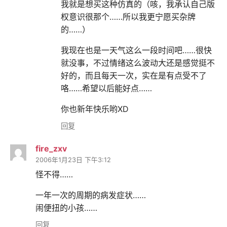
我就是想买这种仿真的（咳，我承认自己版
权意识很那个……所以我更宁愿买杂牌
的……）
我现在也是一天气这么一段时间吧……很快
就没事，不过情绪这么波动大还是感觉挺不
好的，而且每天一次，实在是有点受不了
咯……希望以后能好点……
你也新年快乐哟XD
回复
fire_zxv
2006年1月23日 下午3:12
怪不得……
一年一次的周期的病发症状……
闹便扭的小孩……
回复