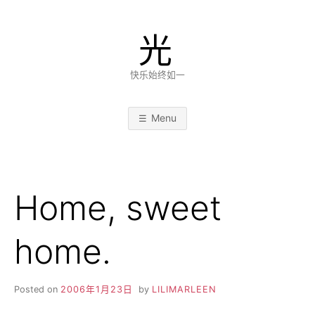
Skip
to
光
content
快乐始终如一
Menu
Home, sweet
home.
Posted on
2006年1月23日
by
LILIMARLEEN