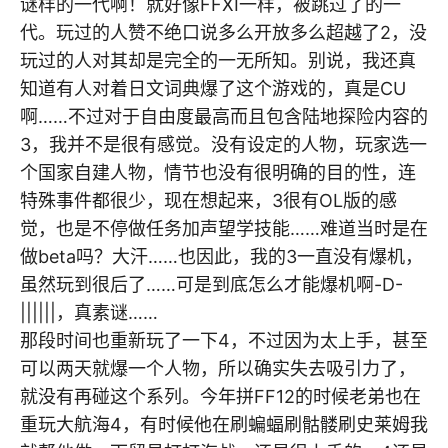
谜样的一代啊！就好像FFXI一样，被跳过了的一
代。玩过的人赞不绝口说多么开放多么超越了2，没
玩过的人对其却是完全的一无所知。别说，我还真
知道有人对着日文词典爆了这个游戏的，真是CU
啊……不过对于自由度最高而且包含陆地探险内容的
3，我并不是很有感觉。没有设定的人物，玩家选一
个国家自建人物，情节也没有很明确的目的性，连
特殊事件都很少，现在想起来，3很有OL版的感
觉，也是不停做任务加声望学技能……难道当时是在
做beta吗？大汗……也因此，我的3一直没有爆机，
虽然玩到很后了……可是到底怎么才能爆机啊-D-
||||||，真素谜……
那段时间也重新玩了一下4，不过因为太上手，甚至
可以两天就爆一个人物，所以确实失去吸引力了，
就没有再碰这个系列。今年拼FF12的时候老弟也在
重玩大航海4，有时候他在刷蝙蝠刷骷髅刷史莱姆我