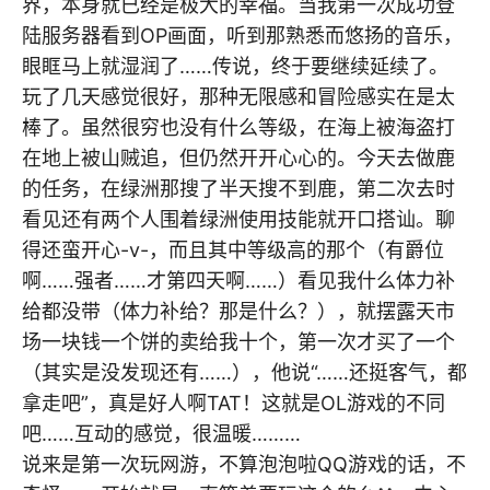
界，本身就已经是极大的幸福。当我第一次成功登
陆服务器看到OP画面，听到那熟悉而悠扬的音乐，
眼眶马上就湿润了……传说，终于要继续延续了。
玩了几天感觉很好，那种无限感和冒险感实在是太
棒了。虽然很穷也没有什么等级，在海上被海盗打
在地上被山贼追，但仍然开开心心的。今天去做鹿
的任务，在绿洲那搜了半天搜不到鹿，第二次去时
看见还有两个人围着绿洲使用技能就开口搭讪。聊
得还蛮开心-v-，而且其中等级高的那个（有爵位
啊……强者……才第四天啊……）看见我什么体力补
给都没带（体力补给？那是什么？），就摆露天市
场一块钱一个饼的卖给我十个，第一次才买了一个
（其实是没发现还有……），他说“……还挺客气，都
拿走吧”，真是好人啊TAT！这就是OL游戏的不同
吧……互动的感觉，很温暖………
说来是第一次玩网游，不算泡泡啦QQ游戏的话，不