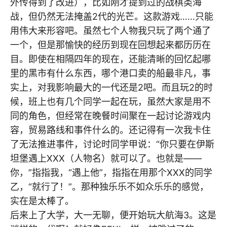
外传得到了改进），比如刚才提到过的战棋类海
战，但仍然无法掩盖2代的光芒。这款游戏……只能
用伟大来形容吧。虽然七个人物我只玩了两个通了
一个，但是那愉快的经历到现在回想起来都历历在
目。即使在相隔四年的现在，还能清晰的回忆起哪
里的黑市有什么东西，哪个港口卖的船最非凡，事
实上，对我影响最大的一代还是2吧。而且玩2的时
候，班上也有几个同学一起在玩，虽然大家是用不
同的角色，但经常在晚餐时间聚在一起讨论游戏内
容，贸易路线和事件什么的。还记得有一次我卡住
了无法推进事件，讨论时同学甲说：“你只要在伊斯
坦堡遇上XXX（人物名）就可以了。也就是——
你，”指指我，“遇上他”，指指在用那个XXX的同学
乙，“就行了！”。那种独乐乐不如众乐乐的感觉，
实在是太棒了。
后来上了大学，大一无聊，便开始玩大航海3。这是