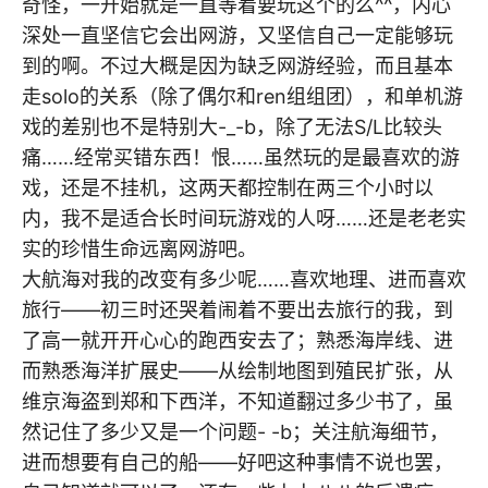
奇怪，一开始就是一直等着要玩这个的么^^，内心
深处一直坚信它会出网游，又坚信自己一定能够玩
到的啊。不过大概是因为缺乏网游经验，而且基本
走solo的关系（除了偶尔和ren组组团），和单机游
戏的差别也不是特别大-_-b，除了无法S/L比较头
痛……经常买错东西！恨……虽然玩的是最喜欢的游
戏，还是不挂机，这两天都控制在两三个小时以
内，我不是适合长时间玩游戏的人呀……还是老老实
实的珍惜生命远离网游吧。
大航海对我的改变有多少呢……喜欢地理、进而喜欢
旅行——初三时还哭着闹着不要出去旅行的我，到
了高一就开开心心的跑西安去了；熟悉海岸线、进
而熟悉海洋扩展史——从绘制地图到殖民扩张，从
维京海盗到郑和下西洋，不知道翻过多少书了，虽
然记住了多少又是一个问题- -b；关注航海细节，
进而想要有自己的船——好吧这种事情不说也罢，