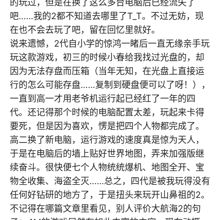
的玩过，但是在换了这么多台电脑后已经流失了
吧……我的2都不知道去哪里了T_T。不过无妨，现
在也不会去玩了吧，留在回忆里就好。
说来遗憾，2代自小学的惊鸿一睹后一直无缘亲手玩
玩这款游戏，初三的时候小春给我找过光盘的，却
因为无法存盘而压箱（当年无知，在光盘上直接运
行的怎么可能存盘……复制到硬盘便可以了呀！），
一直到高一才用老爷机运行起已经红了一年的四
代。还记得那个时候的电脑配置太差，玩起来卡得
要死，但是因为喜欢，愣是把四个人物都完成了。
高二换了新电脑，运行游戏的速度真是惊为天人，
于是在电脑后的墙上贴好世界地图，弄来加强版继
续奋斗。很快便七个人物统统爆机、地图全开、宝
物全收集、海盗全灭……总之，四代是被我玩得没有
任何好钻研的地方了，于是扭头来玩开山鼻祖的2。
不记得在哪篇文章里看见，别人评价大航海2的句