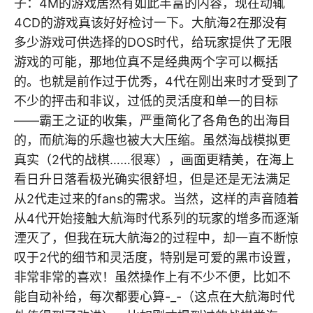
子：4M的游戏居然有如此丰富的内容，现在动辄
4CD的游戏真该好好检讨一下。大航海2在那没有
多少游戏可供选择的DOS时代，给玩家提供了无限
游戏的可能，那地位真不是经典两个字可以概括
的。也就是前作过于优秀，4代在刚出来时才受到了
不少的抨击和非议，过低的灵活度和单一的目标
——霸王之证的收集，严重简化了各角色的出海目
的，而航海的乐趣也被大大压缩。虽然海战模拟更
真实（2代的战棋……很寒），画面更精美，在海上
看日升日落看极光确实很舒坦，但是还是无法满足
从2代走过来的fans的需求。当然，这样的声音随着
从4代开始接触大航海时代系列的玩家的增多而逐渐
湮灭了，但我在玩大航海2的过程中，却一直不断惊
叹于2代的细节和灵活度，特别是可爱的黑市设置，
非常非常的喜欢！虽然操作上有不少不便，比如不
能自动补给，每次都要心算-_-（这点在大航海时代