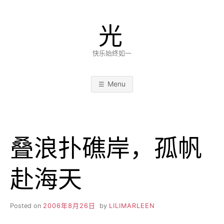
Skip
to
光
content
快乐始终如一
Menu
叠浪扑礁岸，孤帆
赴海天
Posted on
2006年8月26日
by
LILIMARLEEN