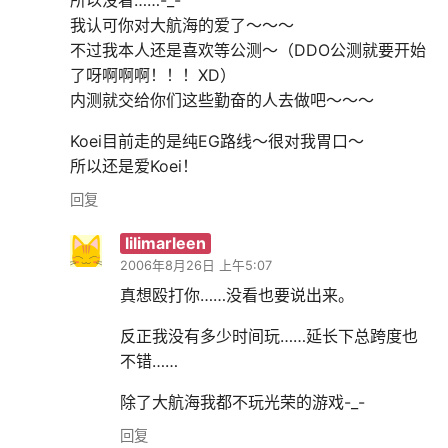
所以没看……-_-
我认可你对大航海的爱了～～～
不过我本人还是喜欢等公测～（DDO公测就要开始
了呀啊啊啊！！！XD）
内测就交给你们这些勤奋的人去做吧～～～
Koei目前走的是纯EG路线～很对我胃口～
所以还是爱Koei！
回复
lilimarleen
2006年8月26日 上午5:07
真想殴打你……没看也要说出来。
反正我没有多少时间玩……延长下总跨度也
不错……
除了大航海我都不玩光荣的游戏-_-
回复