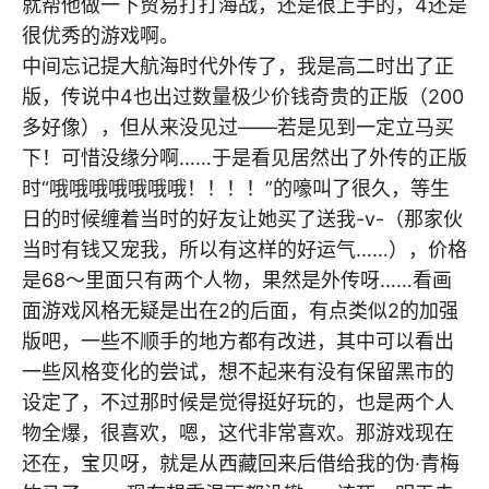
就帮他做一下贸易打打海战，还是很上手的，4还是
很优秀的游戏啊。
中间忘记提大航海时代外传了，我是高二时出了正
版，传说中4也出过数量极少价钱奇贵的正版（200
多好像），但从来没见过——若是见到一定立马买
下！可惜没缘分啊……于是看见居然出了外传的正版
时“哦哦哦哦哦哦哦！！！！”的嚎叫了很久，等生
日的时候缠着当时的好友让她买了送我-v-（那家伙
当时有钱又宠我，所以有这样的好运气……），价格
是68～里面只有两个人物，果然是外传呀……看画
面游戏风格无疑是出在2的后面，有点类似2的加强
版吧，一些不顺手的地方都有改进，其中可以看出
一些风格变化的尝试，想不起来有没有保留黑市的
设定了，不过那时候是觉得挺好玩的，也是两个人
物全爆，很喜欢，嗯，这代非常喜欢。那游戏现在
还在，宝贝呀，就是从西藏回来后借给我的伪·青梅