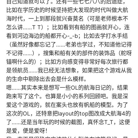
自己知道就可以了。还有一些七七八八的后遗症，
比如在学历史的时候坚持把大发现的时代叫做大航
海时代，一上到那段就兴奋莫名（可是老师根本不
怎么讲……T T）；比如看到有船的图画就开心，连
看到河边海边的船都开心-_-b；比如去学打水手结
（虽然好像都忘记了……老弟也学过，不知道他记得
不记得……），搜集和船有关的部件的装饰品（舵呀
锚啊什么的）；比如方向感变得非常好每次旅行都
是领航员……我已经无法想象，如果把这个游戏从我
的生命中剔除出去会是什么模样。
嗯……其实本来是想写一些OL的航海日记的，结果
跑来写了这个。也算是小小的系列回顾吧。我是深
爱这个游戏的，就在案头也放有帆船的模型。为了
这次的OL，还特意把layout的top图改成大航海4的
了……还是当年玩的时候的截图，真怀念T_T，这便
是爱，便是爱呀！