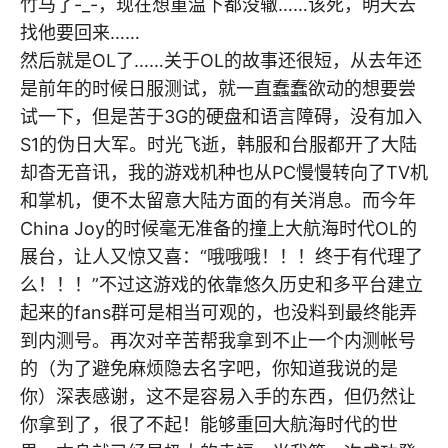
竹马了-_-，现在想重温下都没辙……该死，明天去
找他要回来……
然后就是OL了……关于OL的故事还很短，从去年还
是前年的时候日服测试，就一直蠢蠢欲动的想要尝
试一下，但是苦于3G的硬盘和语言障碍，没有加入
S1的伪日大军。时光飞逝，韩服和台服都开了大陆
却杳无音讯，我的游戏机种也从PC慢慢转向了TV机
和掌机，便不太留意大陆方面的有关消息。而今年
China Joy的时候毫无准备的撞上大航海时代OL的
展台，让人又惊又喜：“哦哦哦！！！终于有代理了
么！！！”不过这游戏的依靠悠久历史和多平台建立
起来的fans群可是相当可观的，也没料到最终能弄
到内测号。再次对辛苦帮我拿到不止一个内测帐号
的（为了避免麻烦隐去名字吧，你知道我说的是
你）深表感谢，这不是容易入手的东西，但仍然让
你拿到了，很了不起！能够重回大航海时代的世