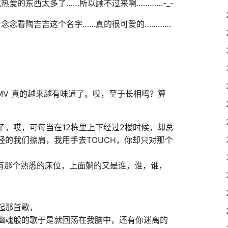
热爱的东西太多了……所以顾不过来啊…………-_-
念念看陶吉吉这个名字……真的很可爱的…………
MV 真的越来越有味道了。哎，至于长相吗？算
了，哎，可每当在12栋里上下经过2楼时候，却总
经的我们擦肩，我用手去TOUCH，你却只对那个
还有那个熟悉的床位，上面躺的又是谁，谁，谁，
起那首歌，
幽魂般的歌于是就回荡在我脑中，还有你迷离的