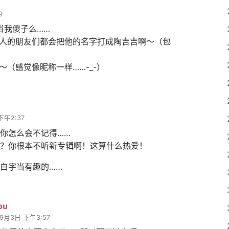
9
当我傻子么……
人的朋友们都会把他的名字打成陶吉吉啊～（包
～（感觉像昵称一样……-_-）
下午2:37
你怎么会不记得……
？你根本不听新专辑啊！这算什么热爱！
白字当有趣的……
ou
9月3日 下午3:57