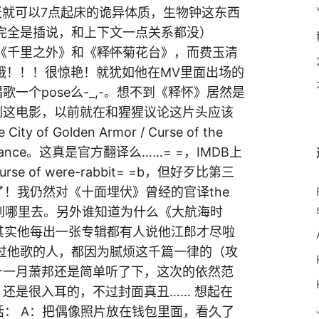
天就可以7点起床的诡异体质，生物钟这东西
完全是插说，和上下文一点关系都没）
《千里之外》和《
释怀
菊花台》，而费玉清
哦！！！很惊艳！就犹如他在MV里面出场的
一个pose么-_,-。想不到《释怀》居然是
到这电影，以前就在和猩猩议论这片头应该
 Golden Armor / Curse of the
membrance。这真是官方翻译么……= =，IMDB上
 of were-rabbit= =b，但好歹比第三
了！我仍然对《十面埋伏》曾经的官译the
没好到哪里去。另外谁知道为什么《大航海时
r…… 其实他每出一张专辑都有人说他江郎才尽啦
过他歌的人，都因为腻烦这千篇一律的（攻
十一月萧邦还是简单听了下，这次的依然范
还是很入耳的，不过封面真丑…… 想起在
： A：把偶像照片放在钱包里面，看久了