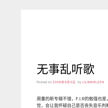
Skip
to
content
无事乱听歌
Posted on
2006年9月3日
by
LILIMARLEEN
周董的新专辑不错，F.I.R的勉强
觉，会让我怀疑自己是否丧失音乐判断