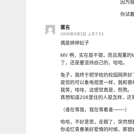
因为我
你试着
匿名
2006年9月3日 上午7:53
偶是婷婷妃子
MV 啊，实在是不错，而且周董的
了，还是要坚持自己的，哈哈。
兔子，我终于把学校的校园网弄好
是觉的可以象电视里一样，我和曾
我笑，哇哇，这感觉真是，煎熬。
真想知道208里住的人是怎样，
（谁在等我，我在等着谁——-）
哈哈，不好意思，走题了，突然想
你追忆青春美好爱情的时候，那首