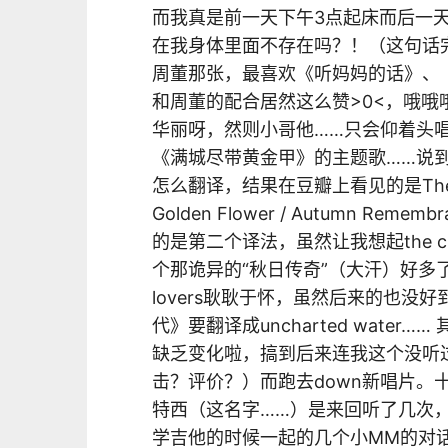
而我真是前一天下午3点起床而后一
在我身体里面不存在吗？！（这句话
周董那张，最喜欢《听妈妈的话》、
和周董的配合居然这么赞>0<，哦哦
华丽呀，然则小哥他……只会仰着头唱歌
《满城尽带黄金甲》的主题歌……说
怎么翻译，结果在豆瓣上看见的是The City of
Golden Flower / Autumn Re
的是第二个译法，虽然让我想起the curse
个那诡异的“秋日传奇”（大汗）好多
lovers耿耿于怀，虽然后来的也
代》要翻译成uncharted wate
缺乏变化啦，搞到后来连我这个没听
击？评价？）而跑去down新唱片。
特西（这名字……）是来回听了几次，
学吉他的时候一起的几个小MM的对话