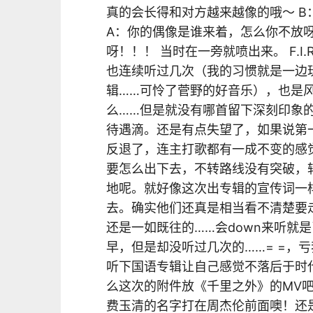
真的会长得和对方越来越像的哦～ B
A：你的偶像是谁来着，怎么你不放呀
呀！！！ 当时在一旁就喷出来。 F.
也连续听过几次（我的习惯就是一边
辑……可怜了菅野的好音乐），也是
么……但是就没有哪首留下深刻印象
待遇滴。还是有点失望了，如果说第
反退了，连主打歌都有一成不变的感
要怎么出下去，不转路线没有突破，
地呢。就好像这次出专辑的宣传词一
去。确实他们还真是相当看不清楚要
还是一如既往的……会down来听就
早，但是却没听过几次的……= =，
听下国语专辑让自己感觉不落后于时代
么这次的附件放《千里之外》的MV
费玉清的名字打在周杰伦前面噢！还