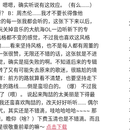
：嗯嗯，确实听说有这效应。（有么……）
？ B：周杰伦……我才不要长得像他
I.R的每一张我都会听的，这张下下来以后，
玩关掉音乐的大航海OL一边听新下的专
风格都不变的感觉，不过我也喜欢这风格
的……看来坚持风格，也不是每人都有周董的
一张很赞，无限还不错的话，这张就是不进
觉，确实是挺失败的啊。不知道后来的专辑
转了又有可能失去原来的歌迷，很尴尬的境
样：前方的路就算看不清楚，也要坚持走下
走的路线……倒是蛮坦白的。（爆） 不过我
是了（喂）。 说起来陶喆的太美丽是下得最
亏我还蛮喜欢陶喆的，改天好好听听…… 偶尔
，其实还是不错滴，哇哈哈哈哈~~~~ 那
吧，瞻仰（啥？）下费玉清也是不错滴。而且
是很敬重前辈的嘛～
点击下载