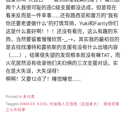
两个人我很可耻的连C级支援都没达成，但是现在
看来反而是一件幸事……还有路西亚和雷万的“我有
你还要老婆做什么”的打情骂俏，Yuki和Fanty你们
这是什么喜好啊！！！还没有看完，这么有趣的东
西，当然要留着慢慢欣赏-_,-+。其实我的最初目的
是去找找潘特和露依斯的支援有没有什么出墙内容
（……），结果很失望的发现根本就没有嘛TAT，而
火花居然没有收录他们夫妇俩的三次支援对话，实
在是大失误，大失误呀！
啊啊！又要12点了！睡觉睡觉……
Posted in
未分类
Tagged
DIMAGE A200
,
中加毁人交流团（在加拿大）
,
游戏无限
之火炎纹章