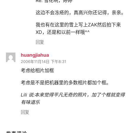
Re: 雪花啊，婷婷
这边不会冻疮的，真高兴你还记得，亲亲。
我也有在这里的雪上写上ZAK然后拍下来
XD，还是和以前一样哦^^
回复
huangjiahua
2006年11月14日 下午8:31
考虑给相片加框
考虑是不是把机器里的多数相片都加个框。
Lili 说:
本来觉得平凡无奇的照片，加了个框就变得
有味道乐
回复