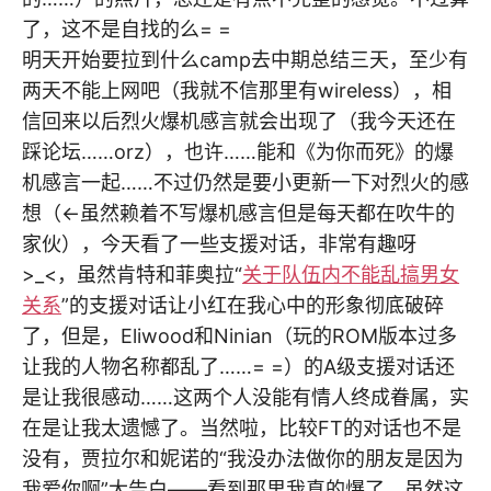
了，这不是自找的么= =
明天开始要拉到什么camp去中期总结三天，至少有
两天不能上网吧（我就不信那里有wireless），相
信回来以后烈火爆机感言就会出现了（我今天还在
踩论坛……orz），也许……能和《为你而死》的爆
机感言一起……不过仍然是要小更新一下对烈火的感
想（<-虽然赖着不写爆机感言但是每天都在吹牛的
家伙），今天看了一些支援对话，非常有趣呀
>_<，虽然肯特和菲奥拉“
关于队伍内不能乱搞男女
关系
”的支援对话让小红在我心中的形象彻底破碎
了，但是，Eliwood和Ninian（玩的ROM版本过多
让我的人物名称都乱了……= =）的A级支援对话还
是让我很感动……这两个人没能有情人终成眷属，实
在是让我太遗憾了。当然啦，比较FT的对话也不是
没有，贾拉尔和妮诺的“我没办法做你的朋友是因为
我爱你啊”大告白——看到那里我真的爆了，虽然这