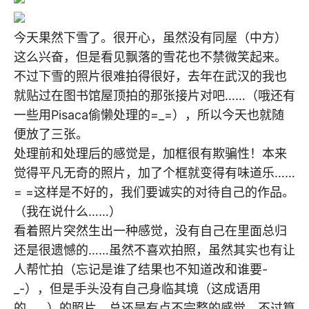
今天果然下雪了。很开心，虽然没有同屋（中方）
这么兴奋，但是看见飘落的雪花也不禁微笑起来。
不过下雪的照片很难拍得很好，去年在武汉的我也
就贴过在图书馆屋顶拍的那张接片对吧……（哦还有
一些用Pisaca偷懒处理的=_=），所以今天也就随
便放了三张。
处理前和处理后的感觉是，加框很有欺骗性！本来
觉得平凡无奇的照片，加了个框就变得有味道乐……
= =这样是不好的，我们要诚实的对待自己的作品。
（我在说什么……）
看着照片突然生出一种感觉，没有自己在里面总归
还是很遗憾的……虽然不喜欢拍照，虽然其实也有让
人帮忙拍（忘记是谁了结果也不知道改和谁要-
_-），但是手头没有自己身临其境（这成语用
的……）的照片，总还是有点不完整的感觉。不过算