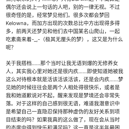
偶尔还会说上一句话的人吧，别的一律无视。不过
很奇怪的是，经常梦见他们。很多次都会梦回
Kelowna，而加方出现的次数总比中方出现得多得
多，前两天还梦见和他们去中国某名山爬山，一起
吃素斋来着-_,-（极其无厘头的梦），这又是为什么
呢？
关于我搭档……那个当时让我无语到爆的无修养女
人，其实我心里对她还是很内疚……即使知道她被我
这么对待根本就是活该活该活该，还是会内疚……梦
见她的时候往往会是两个人相处得很快乐，或者是
我和她道歉说对不起，醒来发现是梦境还会非常失
落。对于这样的自己感到很无语，难道我潜意识中
是希望自己一直隐忍保持那种虚伪的友好关系到项
目结束的吗？如果我真的这么做了，现在会从当时
的态度中得到快乐和满足吗？这一直是这半年最困