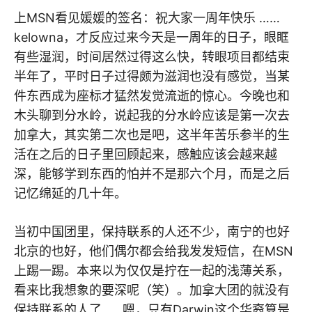
上MSN看见媛媛的签名：祝大家一周年快乐 ……
kelowna，才反应过来今天是一周年的日子，眼眶
有些湿润，时间居然过得这么快，转眼项目都结束
半年了，平时日子过得颇为滋润也没有感觉，当某
件东西成为座标才猛然发觉流逝的惊心。今晚也和
木头聊到分水岭，说起我的分水岭应该是第一次去
加拿大，其实第二次也是吧，这半年苦乐参半的生
活在之后的日子里回顾起来，感触应该会越来越
深，能够学到东西的怕并不是那六个月，而是之后
记忆绵延的几十年。
当初中国团里，保持联系的人还不少，南宁的也好
北京的也好，他们偶尔都会给我发发短信，在MSN
上踢一踢。本来以为仅仅是拧在一起的浅薄关系，
看来比我想象的要深呢（笑）。加拿大团的就没有
保持联系的人了……嗯，只有Darwin这个华裔算是