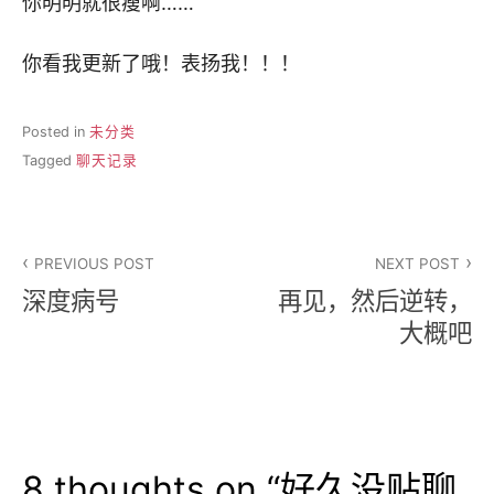
你明明就很瘦啊……
你看我更新了哦！表扬我！！！
Posted in
未分类
Tagged
聊天记录
文
PREVIOUS POST
NEXT POST
章
深度病号
再见，然后逆转，
导
大概吧
航
8 thoughts on “
好久没贴聊