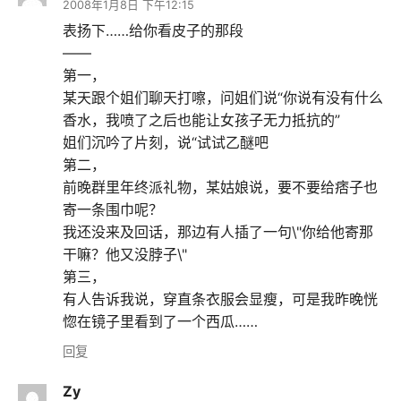
2008年1月8日 下午12:15
表扬下……给你看皮子的那段
——
第一，
某天跟个姐们聊天打嚓，问姐们说“你说有没有什么
香水，我喷了之后也能让女孩子无力抵抗的”
姐们沉吟了片刻，说“试试乙醚吧
第二，
前晚群里年终派礼物，某姑娘说，要不要给痞子也
寄一条围巾呢？
我还没来及回话，那边有人插了一句\"你给他寄那
干嘛？他又没脖子\"
第三，
有人告诉我说，穿直条衣服会显瘦，可是我昨晚恍
惚在镜子里看到了一个西瓜……
回复
Zy