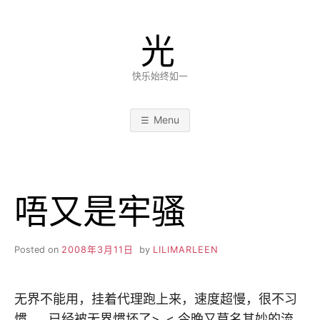
Skip
to
光
content
快乐始终如一
Menu
唔又是牢骚
Posted on
2008年3月11日
by
LILIMARLEEN
无界不能用，挂着代理跑上来，速度超慢，很不习
惯……已经被无界惯坏了>_< 今晚又莫名其妙的流