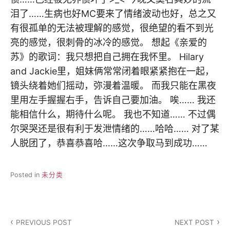
泪了……生病也好MC要来了情绪波动也好，总之又
有很孤单的无法被理解的感觉，很绝望的看不到光
亮的感觉，很刺骨的冰冷的感觉。 想起《亲爱的
苏》的歌词：我只想把自己拥在我怀里。 Hilary
and Jackie里，姐妹俩常常闭着眼紧紧抱在一起，
镜头绕着她们摇动，弥漫着温暖。 而我只能在黑夜
里用左手握握右手，告诉自己要加油。 唉…… 我还
能相信什么，期待什么呢。 我也不知道…… 不过偶
尔哭哭还是很有利于发泄情绪的……哈哈…… 对了某
人脱团了，恭喜恭喜哈……这次争取马到成功……
Posted in
未分类
文
PREVIOUS POST
NEXT POST