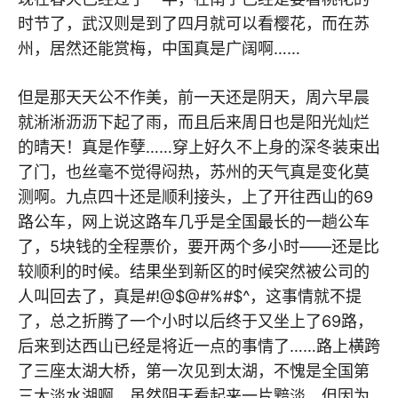
时节了，武汉则是到了四月就可以看樱花，而在苏
州，居然还能赏梅，中国真是广阔啊……
但是那天天公不作美，前一天还是阴天，周六早晨
就淅淅沥沥下起了雨，而且后来周日也是阳光灿烂
的晴天！真是作孽……穿上好久不上身的深冬装束出
了门，也丝毫不觉得闷热，苏州的天气真是变化莫
测啊。九点四十还是顺利接头，上了开往西山的69
路公车，网上说这路车几乎是全国最长的一趟公车
了，5块钱的全程票价，要开两个多小时——还是比
较顺利的时候。结果坐到新区的时候突然被公司的
人叫回去了，真是#!@$@#%#$^，这事情就不提
了，总之折腾了一个小时以后终于又坐上了69路，
后来到达西山已经是将近一点的事情了……路上横跨
了三座太湖大桥，第一次见到太湖，不愧是全国第
三大淡水湖啊，虽然阴天看起来一片黯淡，但因为