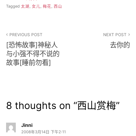
Tagged
太湖
,
女儿
,
梅花
,
西山
文
PREVIOUS POST
NEXT POST
章
[恐怖故事]神秘人
去你的
导
与小强不得不说的
故事[睡前勿看]
航
8 thoughts on “
西山赏梅
”
Jinni
2008年3月14日 下午2:11