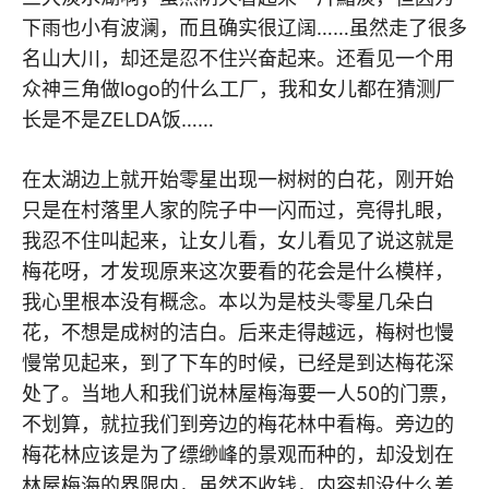
下雨也小有波澜，而且确实很辽阔……虽然走了很多
名山大川，却还是忍不住兴奋起来。还看见一个用
众神三角做logo的什么工厂，我和女儿都在猜测厂
长是不是ZELDA饭……
在太湖边上就开始零星出现一树树的白花，刚开始
只是在村落里人家的院子中一闪而过，亮得扎眼，
我忍不住叫起来，让女儿看，女儿看见了说这就是
梅花呀，才发现原来这次要看的花会是什么模样，
我心里根本没有概念。本以为是枝头零星几朵白
花，不想是成树的洁白。后来走得越远，梅树也慢
慢常见起来，到了下车的时候，已经是到达梅花深
处了。当地人和我们说林屋梅海要一人50的门票，
不划算，就拉我们到旁边的梅花林中看梅。旁边的
梅花林应该是为了缥缈峰的景观而种的，却没划在
林屋梅海的界限内，虽然不收钱，内容却没什么差