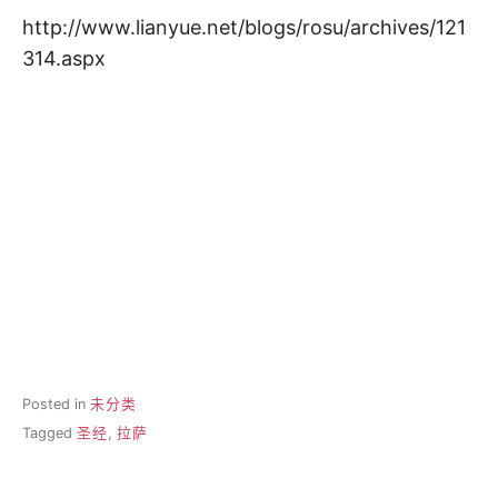
http://www.lianyue.net/blogs/rosu/archives/121
314.aspx
其实那天看他blog转贴某个email的时候有点看不过
第一次留言了，今天跑去看发现9支持1反对，有点
意外，还不错：）
留言的内容可能改天会在这里另外说的，这里就不
贴了，而且我是随便打的，也没有用lili的名- –
不过这点小事也会开心，我真肤浅-0-
Posted in
未分类
Tagged
圣经
,
拉萨