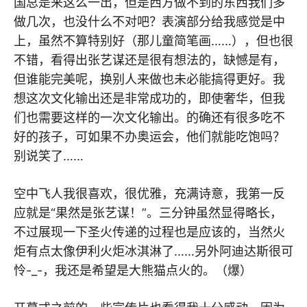
国总是来这么一出，但是西方做不到的东西我们多
做几次，也没什么不对吧？表演部分给我感觉是中
上，虽然不算特别好（那儿童简笔画……），但也很
不错，看得出张艺谋还是很有想法的，缺憾是有，
但谁能完美呢，换别人来做也未必能搞得更好。我
想这次文化输出还是非常成功的，即使奢华，但我
们也需要这样的一次文化输出。的确还有很多吃不
好的孩子，可如果不办奥运会，他们就能吃饱吗？
别说笑了……
空中飞人我很喜欢，很优雅，充满诗意，我第一反
应就是“果然是张艺谋！”。三分钟虽然显得略长，
不过展现一下圣火传递的过程也是应该的，当然火
炬有点太像伊利火炬冰淇淋了……另外阿迪达斯很可
怜-_-，我还是希望是大熊猫点火的。（爆）