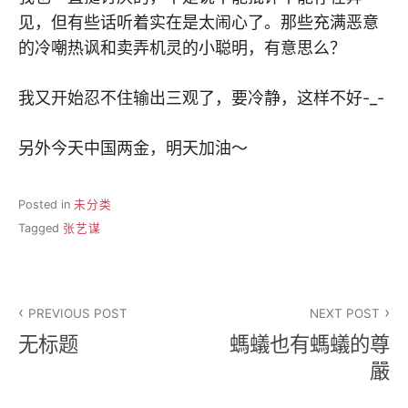
见，但有些话听着实在是太闹心了。那些充满恶意
的冷嘲热讽和卖弄机灵的小聪明，有意思么？
我又开始忍不住输出三观了，要冷静，这样不好-_-
另外今天中国两金，明天加油～
Posted in
未分类
Tagged
张艺谋
文
PREVIOUS POST
NEXT POST
章
无标题
螞蟻也有螞蟻的尊
导
嚴
航