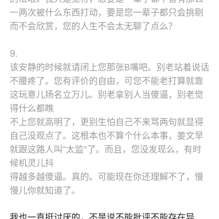
一两次被什么东西打动，要是您一辈子都只会挑剔
而不会欣赏，您的人生不会太无聊了点么？
9.
该安静的时候就请闭上您那张B嘴吧。别老站着说话
不腰疼了。您有评价的自由，可您不能老打算就靠
这玩意儿扬名立万儿。别老拿别人当傻逼，别老觉
得什么都瞧
不上您就高明了，更别生怕自己不来骂两句就显得
自己没观点了。这根本也不算个什么本事，姜文早
就跟这路人叫“太监”了。而且，您没发现么，有时
候机灵儿抖
得越多越傻逼。真的。可能现在你还理解不了，慢
慢儿你就知道了。
我也一直挺讨厌的，不是说不能批评不能存在异