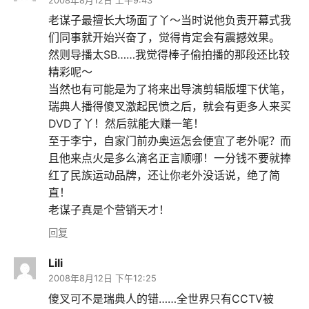
2008年8月12日 上午9:43
老谋子最擅长大场面了丫～当时说他负责开幕式我
们同事就开始兴奋了，觉得肯定会有震撼效果。
然则导播太SB……我觉得棒子偷拍播的那段还比较
精彩呢～
当然也有可能是为了将来出导演剪辑版埋下伏笔，
瑞典人播得傻叉激起民愤之后，就会有更多人来买
DVD了丫！然后就能大赚一笔！
至于李宁，自家门前办奥运怎会便宜了老外呢？而
且他来点火是多么滴名正言顺哪！一分钱不要就捧
红了民族运动品牌，还让你老外没话说，绝了简
直！
老谋子真是个营销天才！
回复
Lili
2008年8月12日 下午12:25
傻叉可不是瑞典人的错……全世界只有CCTV被