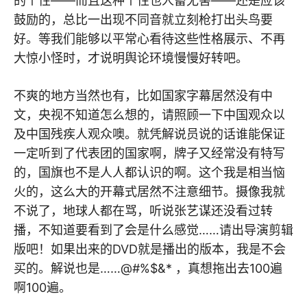
的个性——而且这种个性也人畜无害——还是应该
鼓励的，总比一出现不同音就立刻枪打出头鸟要
好。等我们能够以平常心看待这些性格展示、不再
大惊小怪时，才说明舆论环境慢慢好转吧。
不爽的地方当然也有，比如国家字幕居然没有中
文，央视不知道怎么想的，请照顾一下中国观众以
及中国残疾人观众噢。就凭解说员说的话谁能保证
一定听到了代表团的国家啊，牌子又经常没有特写
的，国旗也不是人人都认识的啊。这个我是相当恼
火的，这么大的开幕式居然不注意细节。摄像我就
不说了，地球人都在骂，听说张艺谋还没看过转
播，不知道要看到了会是什么感觉……请出导演剪辑
版吧！如果出来的DVD就是播出的版本，我是不会
买的。解说也是……@#%$&* ，真想拖出去100遍
啊100遍。