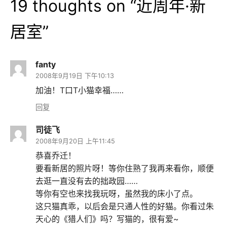
19 thoughts on “
近周年·新
居室
”
fanty
2008年9月19日 下午10:13
加油！T口T小猫幸福……
回复
司徒飞
2008年9月20日 上午11:45
恭喜乔迁！
要看新居的照片呀！等你住熟了我再来看你，顺便
去逛一直没有去的拙政园……
等你有空也来找我玩呀，虽然我的床小了点。
这只猫真乖，以后会是只通人性的好猫。你看过朱
天心的《猎人们》吗？写猫的，很有爱~