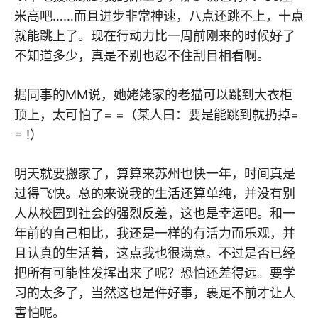
米高吧……而且进步非常神速，八点还跳不上，十点
就能跳上了。现在行动力比一周前刚来的时候好了
不知道多少，真是不别也忍不住刮目相看啊。
据同事的MM说，她姥姥家的老猫可以跳到大衣柜
顶上，太可怕了= =（某人曰：要是能跳到就扔掉=
= !）
明天就要搬家了，算算来苏州也快一年，时间真是
过得飞快。总的来说我的生活还算单纯，并没有别
人从校园到社会的强烈反差，这也是幸运吧。和一
年前的自己相比，我还是一样的有活力而乐观，并
且认真的生活着，这点我也很满意。不过是否已经
把所有可能性发挥出来了呢？恐怕还差得远。要学
习的太多了，当然这也是件好事，裹足不前才让人
害怕呢。