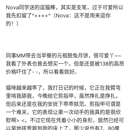
Nova同学送的逗猫棒，其实是支笔，过于可爱所以
我先扣留了^++++^（Nova：这不是用来逗你
的！）
同事MM带去当早餐的元祖脱兔月饼，很可爱丫~~
我看了外表也曾去想买一个，但是还是被138的高昂
价格吓住了- -，所以看看就好。
猫咪越来越乖了，我打日记的时候，它正在我臂弯
里啃我舔我，今晚给它剪指甲，虽然挣扎是挣扎，
但后来还是在我的安抚下乖乖就范。剪指甲可谓是
一个难关，它的表现让第一次动手的我真的是很欣
慰啊> <。不过它现在凭着小小的身形，居然已经可
以旱地拔葱跳到我的床上了，那少说也有7、80厘