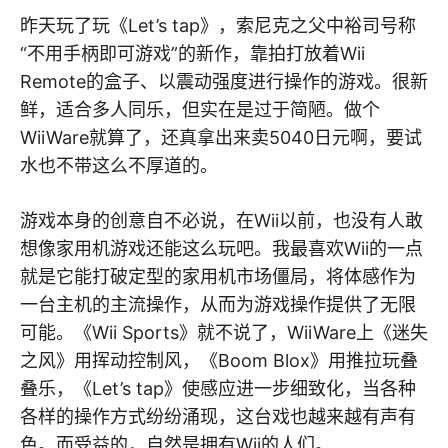
昨天玩了玩《Let’s tap》，索尼克之父中裕司号称
“不用手柄即可游戏”的新作，靠拍打放着Wii
Remote的盒子、以震动强度进行操作的游戏。很新
鲜，适合多人同乐，但实在是过于简陋。做个
WiiWare就算了，还真拿出来卖5040日元啊，要试
水也不带这么不厚道的。
游戏本身的创意自不必说，在Wii以前，也没有人敢
想像家用机游戏还能这么玩吧。我最喜欢Wii的一点
就是它能打破定型的家用机市场僵局，将体感作为
一台主机的主流操作，从而为游戏操作提供了无限
可能。《Wii Sports》就不说了，WiiWare上《迷失
之风》用挥动控制风，《Boom Blox》用推拉玩叠
叠乐，《Let’s tap》使感应进一步细致化，当各种
各样的操作方式纷纷涌现，这台戏也越来越有声有
色。而受益的，自然是拥有Wii的人们。