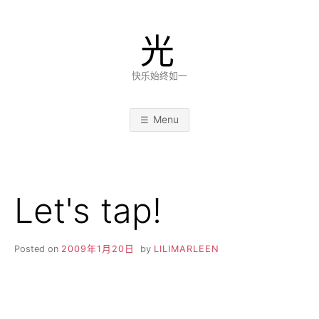
Skip
to
光
content
快乐始终如一
Menu
Let's tap!
Posted on
2009年1月20日
by
LILIMARLEEN