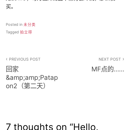
买。
Posted in
未分类
Tagged
拍立得
文
PREVIOUS POST
NEXT POST
章
回家
MF点的……
导
&amp;amp;Patap
on2（第二天）
航
7 thoughts on “
Hello,