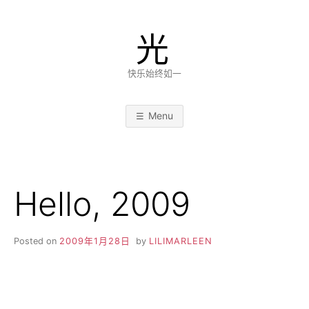
Skip
to
光
content
快乐始终如一
Menu
Hello, 2009
Posted on
2009年1月28日
by
LILIMARLEEN