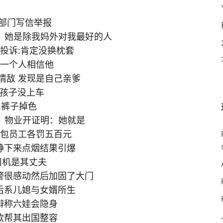
多部门写信举报
感叹：她是除我妈外对我最好的人
怒投诉:肯定没换枕套
没一个人相信他
情敌 发现是自己亲爹
现孩子没上车
:裤子掉色
”，物业开证明：她就是
红包员工各罚五百元
冷静下来点烟结果引爆
料司机是其丈夫
狱警很感动然后加固了大门
定后系儿媳与女婿所生
 辩称六娃会隐身
公款帮其出国整容