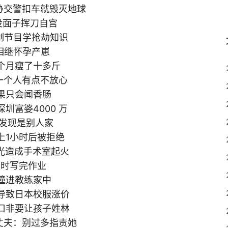
威胁交警扣车就毁灭地球
得没面子挥刀自宫
法制节目学抢劫知识
却相继怀孕产崽
一个月瘦了十多斤
她一个人有点不放心
结果只会闻香肠
圳富婆4000 万
完发现是别人家
树上1小时后被拒绝
激光造成手术室起火
援时写完作业
车撞进教练家中
 导致日本校服涨价
户口非要让孩子姓林
其丈夫：别过多指责她