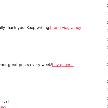
lly thank you! Keep writing.
brand viagra buy
your great posts every week!
buy generic
 тут!
SEO