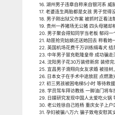
16. 湖州男子违章自称来自银河系 
17. 老婆连生两胎都是女孩 男子觉
18. 男子刚出狱又作案 被抓时正看
19. 贵州一养猪场无公猪 四头母猪
20. 男子聚会得知同学当老板 郁闷
21. 劫匪抢完姑娘还送她回去 称看
22. 英国机场花费千万训练缉毒犬 
23. 中年男子冒充乾隆皇帝 成功骗走深
24. 沈阳男子花30万装修新房 装修
25. 宜昌男子滑翔向女友求婚 被挂
26. 日本女子在手术中途放屁 点燃
27. 初三男孩被困电梯5小时 等待救
28. 学员驾车拜访教练 一脚油门将
29. 日媒研究发现中国人太爱吃火锅
30. 老公姓徐自己姓杨 重庆女子上
31. 孕妇被骗八万六 骗子致电安慰