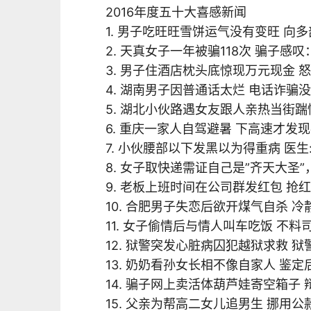
2016年度五十大喜感新闻
1. 男子吃旺旺雪饼运气没有变旺 向
2. 天真女子一年被骗118次 骗子
3. 男子住酒店枕头底惊现万元现金 
4. 湖南男子因普通话太烂 电话诈骗
5. 湖北小伙路遇女友跟人亲热当街踹
6. 重庆一家人自驾避暑 下高速才发
7. 小伙腰部以下发黑以为得重病 医生
8. 女子取快递需证自己是”齐天大圣
9. 老板上班时间在公司群发红包 抢
10. 合肥男子失恋后欲开煤气自杀 
11. 女子偷情后与情人叫车吃饭 不
12. 狱警突发心脏病囚犯越狱求救 
13. 奶奶看孙女长相不像自家人 鉴
14. 骗子网上卖活体葫芦娃寄空箱子
15. 父亲为帮高二女儿追男生 挪用