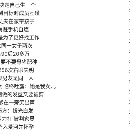
妈决定自己生一个
不到目标时成员互碰
公丈夫在家带孩子
没销赃手机自燃
由是为了更好找工作
连抢同一女子两次
90后20多万
话 要不要母猪配种
256次右眼失明
结果男友是同一人
女 临终吐露：她是我女儿
惜刚做的发型又要被剪
亲爹在一旁笑出声
秘方：拔光白发
用力打 被判家暴
象坠入爱河并怀孕