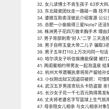
32. 女儿读博士不肯生孩子 63岁大
33. 东北碰瓷团伙走一路碰一路 找
34. 婆媳互助卖淫彼此介绍客源 公
35. 合肥一小偷偷得三星Note7 还
36. 株洲男子花四万做丰胸手术 理
37. 男子背部刺青”好人”二字 三天
38. 男子自称玉皇大帝二儿子 骗取3名
39. 男子五年打110上万次问同一句
40. 哈尔滨女子听信挨揍能保健 被打
41. 两闺蜜相约带男友一起泡温泉 
42. 杭州大爷遗嘱执意将房产留给孙
43. 小伙刚出狱又因盗窃被抓：可
44. 武汉五岁男孩贪玩头卡防盗窗 
45. 长沙女子花一千七百元购得黑发
46. 丈夫将老婆名字写篮球上生气就
47. 母亲陪女儿相亲 与女儿相亲对