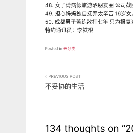
48. 女子请病假旅游晒朋友圈 公司
49. 担心妈妈独自抚养太辛苦 16岁
50. 成都男子苦练散打七年 只为报
特约通讯员：李铁根
Posted in
未分类
文
PREVIOUS POST
章
不妥协的生活
导
航
134 thoughts on “