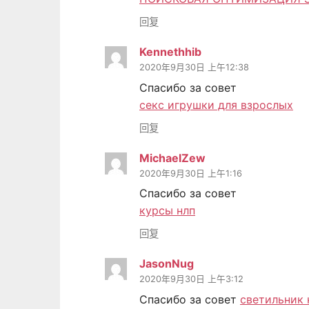
回复
Kennethhib
2020年9月30日 上午12:38
Спасибо за совет
секс игрушки для взрослых
回复
MichaelZew
2020年9月30日 上午1:16
Спасибо за совет
курсы нлп
回复
JasonNug
2020年9月30日 上午3:12
Спасибо за совет
светильник 