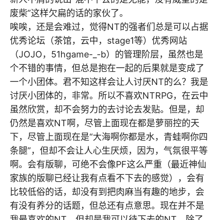
废柴”这样欠扁的话的家伙了。
唉唉，还是会难过，觉得NT的强者们总是可以占据
优秀论坛（茶馆，云中，stage1等）优秀网站
（JOJO，51hgame-_-b）的管理阶层，虽然也是
个不错的事情，但总是抱在一起的后果就是变成了
一个小团体。君不知这样会让人讨厌NT的么？我是
讨厌小团体的，非常。所以不喜欢NTRPG，在云中
虽然欣赏，却不会努力的去讨论去发贴。但是，却
仍然是喜欢NT啊，尽管上面现在都是萝丽控的天
下，尽管上面现在是“大海啊你都是水，青蛙啊你四
条腿”，但却不会让人心生厌烦，因为，气氛很平等
啊。会有版聊，可绝不会像PF这么严重（最近神仙
家族的版聊已经让我有点看不下去的感觉），会有
比较低俗的话，却没有到把肉麻当有趣的地步，会
有没有养分的话题，但总还有点意思。现在并不是
我最喜欢的NT，但却是我可以待下去的NT。除了