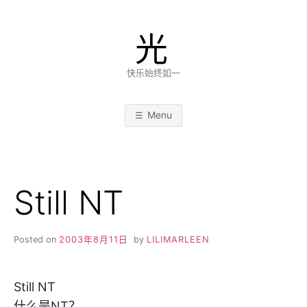
Skip
to
光
content
快乐始终如一
Menu
Still NT
Posted on
2003年8月11日
by
LILIMARLEEN
Still NT
什么是NT？