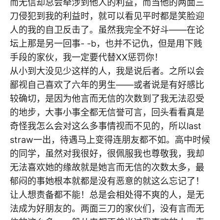
而无信却总会牵涉到他人的利益，而当他的两面三
刀侵犯到我的利益时，就可以看见平时都是笑脸迎
人的我的自卫反击了。虽然我完全不好斗——在论
坛上那是另一回事- -b，也并不记仇，但是用下贱
手段的家伙，我一定要代替XX惩罚你！
从小到大没见少这样的人，我是说后者。之所以会
鄙视自己喜欢了六年的男生——或者说是有好感比
较确切，是因为他言而无信的次数到了我无法忍受
的地步，大事小事全都无信誉可言，回头看看真是
奇怪我怎么会对这么多事情视而不见的，所以last
straw一出，待遇马上变得连朋友都不如。高中时候
的同学，虽然对我很好，很佩服我也尊敬我，我却
无法喜欢她的缘故就是她言而无信的次数太多，最
郁闷的事她根本就都是没有恶意的就这么忘记了！
让人想责备都不能！总是会相处得不爽的人，是无
法成为好朋友的。两面三刀的家伙们，没有言而无