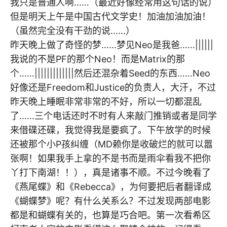
我只是普通人啊……（最近好像经常用这句话的说）
但是明天上午是中国古代文学史！加油加油加油！
（虽然完全没有干劲的说……）
昨天晚上做了奇怪的梦……梦见Neo是我爸……||||||
我说的不是PF的那个Neo！而是Matrix的那
个……|||||||||||||然后还混杂着Seed的东西……Neo
好像还是Freedom和Justice的负责人，大汗，不过
昨天晚上睡眠非常非常的不好，所以一切都混乱
了……三个电话还时不时有人来敲门推销或者是同学
来借碟还碟，我觉得我是要疯了。下午放学的时候
还被那个小P孩纠缠（MD赖你是收破烂的就可以嚣
张啊！如果我手上拿的不是书而是雨伞看我不把你
丫打下南湖！！），真是诸事不顺。不过今晚看了
《燕尾蝶》和《Rebecca》，为何要把后者翻译成
《蝴蝶梦》呢？有什么关系么？不过发现两部电影
都是和蝴蝶有关的，也算是巧合吧。第一次看希区