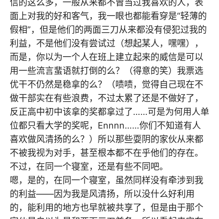
信的这么多，一般从来都不曾当过我喜欢的人，表
面上对我的好和客气，我一眼也都能看穿是“轻薄的
假相”，但是他们的两面三刀从来都没有侵犯过我的
利益，不是他们没有尝试过（想起某人，嘿嘿），
而是，你以为一个人在班上建立起来的威信是可以
用一些流言蜚语就打倒的么？（得意的笑）我票选
优干不仍然是稳拿的么？（啧啧，觉得自己现在不
做干部实在有些浪费，不过太累了还是不做好了，
反正高中初中该拿的奖都拿过了……可是为何用人单
位都只看大学的奖呢，Ennnn……你们不知道有人
喜欢做风清扬的么？）所以那些耍阴的家伙从来都
不被我视为对手，甚至根本都不在乎他们的存在。
不过，在同一个寝室，还是有些不同吧。
嗯，是的，在同一个寝室，虽然同样没有牵涉到我
的利益——因为我是风清扬，所以没什么好利用
的，能利用的地方也早就被共享了，但是由于那个