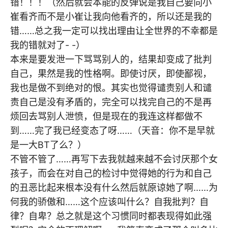
错！！！（然后就会本能的反弹说是我自己要向小
崔看齐而不是小崔让我向他看齐的，所以还是我的
错……总之我一定可以找出理由让全世界的不幸都是
我的错就对了- -）
本来是要发泄一下骂骂别人的，结果却变成了批判
自己，果然是我的性格啊。即使讨厌，即使鄙视，
我也是做不到绝对的恨。其实也觉得谴责别人和谴
责自己是没有矛盾的，完全可以找完自己的不是再
烦回去骂别人泄愤，但是现在的我连这样都做不
到……完了我已经变态了呀……（天音：你不是早就
是一大BT了么？）
不管不管了……再写下去我就越来越不会讨厌那个女
孩子，而会在对自己的检讨中觉得她的行为和自己
的丑恶比起来根本没有什么然后就原谅她了啊……为
何我的骄傲和……这个应该叫什么？自我批判？自
律？自卑？总之就是这个习惯同时都表现得如此强