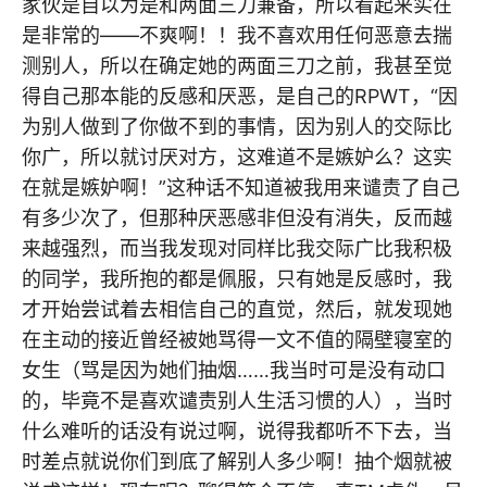
家伙是自以为是和两面三刀兼备，所以看起来实在
是非常的——不爽啊！！我不喜欢用任何恶意去揣
测别人，所以在确定她的两面三刀之前，我甚至觉
得自己那本能的反感和厌恶，是自己的RPWT，“因
为别人做到了你做不到的事情，因为别人的交际比
你广，所以就讨厌对方，这难道不是嫉妒么？这实
在就是嫉妒啊！”这种话不知道被我用来谴责了自己
有多少次了，但那种厌恶感非但没有消失，反而越
来越强烈，而当我发现对同样比我交际广比我积极
的同学，我所抱的都是佩服，只有她是反感时，我
才开始尝试着去相信自己的直觉，然后，就发现她
在主动的接近曾经被她骂得一文不值的隔壁寝室的
女生（骂是因为她们抽烟……我当时可是没有动口
的，毕竟不是喜欢谴责别人生活习惯的人），当时
什么难听的话没有说过啊，说得我都听不下去，当
时差点就说你们到底了解别人多少啊！抽个烟就被