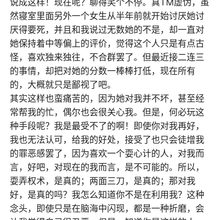
说成这样！现在呢？聊得笑个不停。真TM虚伪，虽
然寝室里面另外一个女生从半年前就开始讨厌她讨
厌得要死，并且和我说过无数她的不是，却一直对
她保持着中等偏上的评价，觉得这个人只是有点古
怪，喜欢独来独往，不合群罢了。但最近接二连三
的事情，却把对她的分数一棒棒打低，现在所有
的，大概就只是鄙视了吧。
其实这样也蛮痛苦的，因为她对我并不坏，甚至经
常帮我的忙，偶尔也会很关心我。但是，何必玩这
种手段呢？我是最受不了的啊！即使你对我再好，
我也无法认可，给我的好处，接受了也只会徒增我
的罪恶感罢了，因为喜欢一个耍心计的人，对我而
言，好吧，对现在的我而言，是不可能的。所以，
耍弄权术，是真的；两面三刀，是真的；那对我
好，是真的吗？我怎么知道你不是在利用我？这种
念头，即使只是在脑海中闪现，都是一种折磨，会