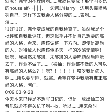
烈呢？完全的不理解啊……我简直变成了那个叫多比
的house elf- -|||||，一边帮助Harry一边用头撞墙惩
罚自己。这样下去我会人格分裂的……表啊……
泪……
很好很好，完全变成我的自我检查了。虽然我是个
批评和自我批评狂，但这似乎并不是自己想要的高
尚的人格，看来，应该调整一下方向。即使是高尚
的人，对待敌人也应该像冬天一样的冷酷无情啊！
嗯嗯，我果然未够班。未够班的人要吃药然后睡觉
去了，作业不做了……（被抽：作业都不做的人可以
有高尚的人格么？！嗯？！！！！）哎呀我是病人
啊……所以要早睡，就酱。希望在梦中我能有
真正
高
尚的人格，阿门。
0:09 03-9-28
今天本来已经是不想写日记的，但是一放出仙三的
音乐就舍不得关机了啊- -b，所以……用来杀时