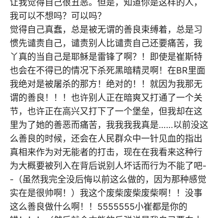
让我觉得自己很丑恶。但是，知道你是这样的人，
我可以不想吗？可以吗？
觉得自己真蠢，总是被无谓的善良束缚着，总是习
惯先谴责自己，谴责别人比谴责自己还要痛苦，我
丫真的当自己是耶稣是雷锋了啊？！即使是崔斯特
也会在不得已的情况下杀死黑暗精灵啊！在BR里面
我绝对是被屠杀的那方！绝对的！！就因为我那无
谓的善良！！！也许别人正在暗爽又打通了一个关
节，也许正在高兴又打下了一个堡垒，但我却在这
里为了她的善恶而痛苦，我我我我真是……以前没这
么善良的时候，还会在人民群众中一针见血的指出
真相来作为对无能者的打击，现在在我看来这种行
为大概要被列入在背后说别人坏话而行为不能了吧-
-（虽然我完全没后悔以前这么做的，因为那种感觉
实在是很帅啊！）我这个废柴废柴废柴啊！！没事
这么善良做什么啊！！5555555小崔都是你的