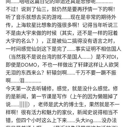
间……唔唔这篇日记的命运还真是悲惨呢…………
不过！说到了仙三，就仍然是要再抒情一下的啊！
听了音乐就想去买的游戏……现在是非常的期待外
传，上海软星比想象的强很多啊！记得当年听说三
不是由大宇来做的时候（其实，还不是一样的冠着
大宇的名么？），正是被仙二搞得没有语言之时，
一时间感觉仙剑这下是完了……事实证明不相信国人
（当然我不是说台湾的就不是国人……）是不对DI，
即使是DOMO，不也一样做出了轩肆这样让人欲哭
无泪的东西来么？轩辕剑啊……千万不要一蹶不振
啊……泪…………
今天第一次去听辅修，感觉，就是没什么感觉。修
的是新闻，第一节课是写作（上午的因为懒翘掉了
说……|||||），老师是武大的博士生，果然就是不一
样啊！很有活力和魅力的家伙，新闻史说得相当不
错，但四个小时这么上下来……头大ing……没办法