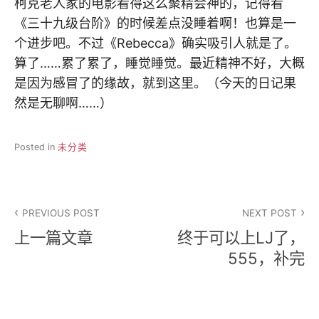
柯克老人家的电影看得这么聚精会神的，记得看
《三十九级台阶》的时候差点没睡着啊！也算是一
个进步吧。不过《Rebecca》确实吸引人就是了。
算了……累了累了，睡觉睡觉。最近精神不好，大概
是因为感冒了的缘故，就到这里。（今天的日记果
然是无聊啊……）
Posted in
未分类
文
PREVIOUS POST
NEXT POST
章
上一篇文章
终于可以上LJ了，
导
555，补完
航