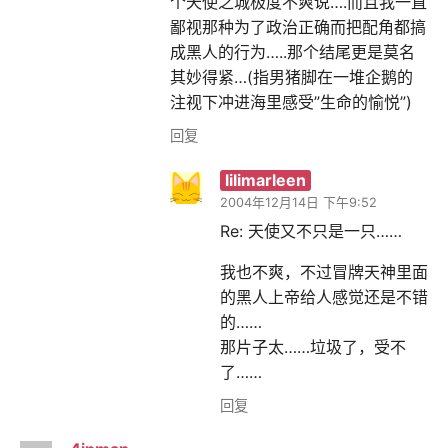
个天使之城极度不爽说….而且我一直
鄙视那种为了政治正确而把配角都搞
成黑人的行为…..那个结尾更是莫名
其妙得紧…(指男猪脚在一堆企鹅的
注视下冲进海里感受”生命的愉悦”)
回复
lilimarleen
2004年12月14日 下午9:52
Re: 天使又不只是一只……
我也不爽，不过冒牌天神里面
的黑人上帝给人感觉还是不错
的……
那片子太……垃圾了，受不
了……
回复