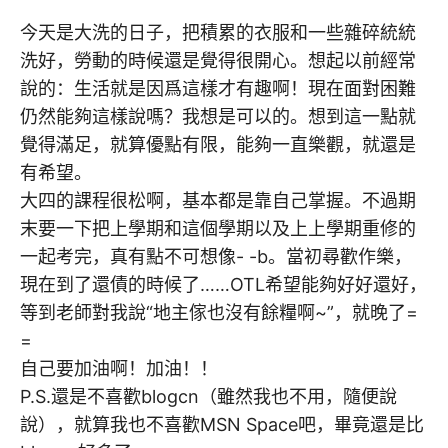
今天是大洗的日子，把積累的衣服和一些雜碎統統
洗好，勞動的時候還是覺得很開心。想起以前經常
說的：生活就是因爲這樣才有趣啊！現在面對困難
仍然能夠這樣說嗎？我想是可以的。想到這一點就
覺得滿足，就算優點有限，能夠一直樂觀，就還是
有希望。
大四的課程很松啊，基本都是靠自己掌握。不過期
末要一下把上學期和這個學期以及上上學期重修的
一起考完，真有點不可想像- -b。當初尋歡作樂，
現在到了還債的時候了……OTL希望能夠好好還好，
等到老師對我說“地主傢也沒有餘糧啊~”，就晚了=
=
自己要加油啊！加油！！
P.S.還是不喜歡blogcn（雖然我也不用，隨便說
說），就算我也不喜歡MSN Space吧，畢竟還是比