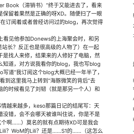
nder Book（滞销书）”终于又能进去了，看来
是保留着果然是正确的呀XD。随便扫了一眼
的正在订阅着或者曾经访问过的blog，再次觉得
og上看见他参加Donews的上海聚会时，和另
乎是站长？反正也是很高级的人物了）在一起
于是找人来修，结果来的人修好了电脑，然
么知道，对方说我看你的blog，我也写blog
so写道“我订阅这个blog大概已经一年半了，
看到这里我马上转到“海豚微笑的背后”去
脑的时候看见了刘韧（就是那另一个人）和
情越来越多，keso那篇日记的结尾写：天
错没错，会不会哪天被谁叫住说，你是不是
是这个啊……）莫名的就有点期待XD可是我会
ili？WoM的Lili？还是……S1的……（这怎么