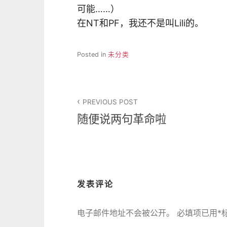
可能……）
在NT和PF，我还不是叫Lili的。
Posted in
未分类
文
PREVIOUS POST
章
随便说两句革命啦
导
航
发表评论
电子邮件地址不会被公开。
必填项已用
*