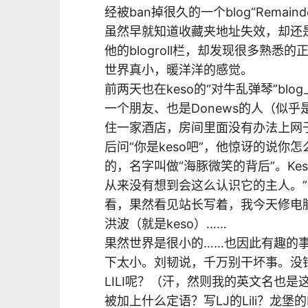
经被ban掉很久的一个blog“Remai
虽然早就知道收藏夹地址失效，却还
他的blogroll栏，却发现很多熟悉
世界真小，暖洋洋的感觉。
前两天也在keso的“对牛乱弹琴”bl
一个朋友、也是Donews的人（似
住一家酒店，房间里面没有办法上网
后问“你是keso吧”，他惊讶的说你怎
的，名字叫做“海豚微笑的背后”。Ke
从来没有想到会这么认识它的主人。”
看，果然看见站长写着，我今天修电
洪波（就是keso）……
果然世界是很小的……也因此有趣的事
下太小。刘韧说，千万别干坏事。没
LILI呢？（汗，然则我的英文名也
被加上什么定语？写LJ的Lili？龙堡的L