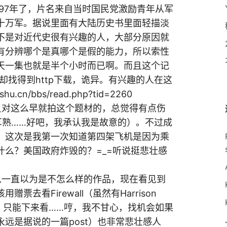
97年了，片名来自当时国民党激励青年从军
十万军。据说里面有大陆历史书里面轻描淡
不是对近代史很有兴趣的人，大部分原因就
有分辨哪个是真哪个是假的能力，所以索性
天一集也就是半个小时而已啊。而且这个记
却找得到http下载，诡异。有兴趣的人在这
cn/bbs/read.php?tid=2260
比较反对这么早就拍这个题材的，总觉得有点伤
耳熟……好吧，我承认我是故意的）。不过成
，这次是我第一次知道第四架飞机是因为乘
么？美国政府炸毁的？=_=听说挺悲壮感
话所以一直以为是不怎么样的作品，现在看见到
去看Firewall（虽然有Harrison
T，只能下来看……哼，我不甘心，找机会如果
远是据说的一篇post）也非常悲壮感人