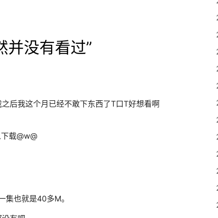
然并没有看过
”
下载之后我这个月已经不敢下东西了T口T好想看啊
以下载@w@
一集也就是40多M。