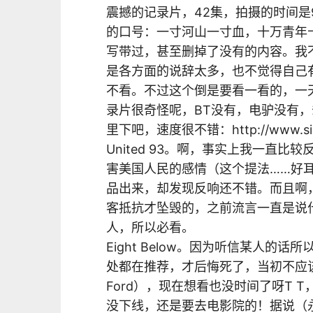
震撼的记录片，42集，拍摄的时间是
的口号：一寸河山一寸血，十万青年
写带过，甚至删掉了没有的内容。我
是各方面的说辞太多，也不觉得自己
不看。不过这个倒是要看一看的，一
录片很奇怪呢，BT没有，电驴没有，
里下吧，速度很不错：http://www.sishu.
United 93。啊，事实上我一直
害美国人民的感情（这个提法……好
品出来，却发现反响还不错。而且啊
客抵抗才坠毁的，之前流言一直是说什
人，所以必看。
Eight Below。因为听信某人的
处都在推荐，才后悔死了，当初不应该用赠票
Ford），现在想看也没时间了呀T 
没下线，还是要去电影院的！据说（永