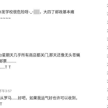
学校很危险呀-_-|||||，大四了邮政基本瘫
~~~~
为星期天几乎所有商店都关门,那天还像无头苍蝇
买邮票………
.T T
下午3:57
从罗马……好吧，如果我运气好也许可以收到，
T