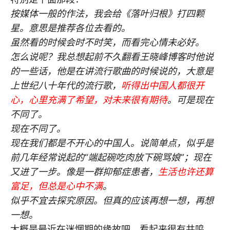
按媒体一般的作法，我会给《落叶归根》打四颗
星。意思是推荐各位去看的。
虽然看的时候会时不时笑，而看完心情未必好。
怎么说呢？我总想起前不久翻看王晓峰博客时他说
的一些话，他是在讲流行歌曲的时候说的，大意是
上世纪八十年代的流行歌，
听得出中国人都很开
心，心里充满了希望，对未来很有期待
。可是现在
不同了。
现在不同了。
现在我们都是不开心的中国人。说简单点，似乎是
前几年经常说起的“端起碗吃肉放下碗骂娘”；现在
又进了一步。像是一群抑郁症患者，
生活也许还算
富足，但总是心中不满
。
似乎不宜去探究原因。但真的应该再想一想，再想
一想。
大概是最近在迷惘期的缘故吧，看起来很有共鸣。