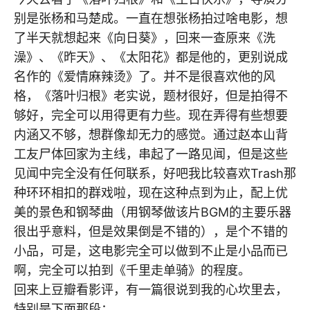
别是张杨和马楚成。一直在想张杨拍过啥电影，想
了半天就想起来《向日葵》，回来一查原来《洗
澡》、《昨天》、《太阳花》都是他的，更别说成
名作的《爱情麻辣烫》了。并不是很喜欢他的风
格，《落叶归根》老实说，题材很好，但是拍得不
够好，完全可以用得更有力些。现在弄得有些想要
内涵又不够，想群像却无力的感觉。通过赵本山背
工友尸体回家为主线，串起了一路见闻，但是这些
见闻中完全没有任何联系，好吧我比较喜欢Trash那
种环环相扣的群戏啦，现在这种点到为止，配上优
美的景色和钢琴曲（用钢琴做该片BGM的主要乐器
很出乎意料，但是效果倒是不错的），是个不错的
小品，可是，这电影完全可以做到不止是小品而已
啊，完全可以拍到《千里走单骑》的程度。
回来上豆瓣看影评，有一篇很说到我的心坎里去，
特别是下面那段：