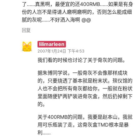
了……真黑啊，最便宜的还400RMB……如果是有身
份的人岂不是得请人磨啊磨啊的，否则怎么能成细
腻的灰呢……不好洒入海啊 @@
回复
lilimarleen
2007年1月24日 下午4:53
我们看的时候也讨论了关于骨灰的问题。
据朱博同学说，一般骨灰不会像那样成块
的，只要烧透了基本就是粉末状。殡仪馆的
人也不会把所有骨灰都给你，一般就在粉状
里面随便铲两铲装进骨灰盒，然后扔掉剩下
的。
关于400RMB的问题，我要是赵本山，我就
用可乐瓶装了走，这骨灰盒TMD根本是暴
利……