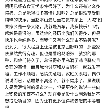
明明已经衣食无忧条件很好了，为什么还有这么多
愤懑，总是觉得很多事情扎眼呢？总是很难享受到
纯粹的快乐。当赵本山最后坐在货车顶上，大喊”如
果家乡是一条大路，我就是汽车，我多快乐！“时，
感触是最深的。虽然他的经历比我们苦得多，但是
快乐也单纯得多，而我们又有什么理由不微笑呢？
说到头，很大程度上还是被北京团影响的，那些家
伙虽然贫得有趣，但也是看啥骂啥张口就损的那
种，和他们待久了，总觉得心里充满了鸡毛蒜皮且
负面的事情。而且我也讨厌和朋友聚在一起就发牢
骚，工作不顺啦，感情失意啦，家庭关系啦，偶尔
说说而已，话题总不离这个，就不健康了。虽说朋
友是发泄情绪的渠道之一，但是更多的说说一些向
上积极的东西不好么？现在要是没什么刺激我是不
想抱怨项目的，因为还有更多值得我去想的事等着
呢。