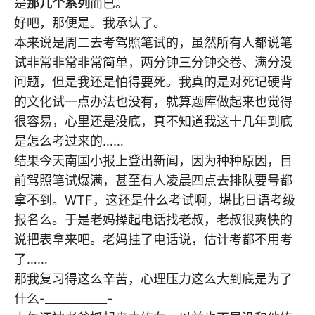
是
那几个系列
而已。
好吧，那便是。我承认了。
本来说是周二去考驾照笔试的，虽然所有人都说笔
试非常非常非常简单，两分钟三分钟交卷、满分没
问题，但是我还是怕得要死。我真的是对死记硬背
的文化试一点办法也没有，就算题库做起来也觉得
很容易，心里还是没底，真不知道我这十几年到底
是怎么考过来的……
结果今天南国小报上登出新闻，因为种种原因，目
前驾照笔试爆满，甚至有人凌晨四点去排队要号都
拿不到。WTF，这还是什么考试啊，堪比日语考级
报名么。于是老妈操起电话找老叔，老叔很爽快的
说把表拿来吧。老妈挂了电话说，估计考都不用考
了……
那我复习得这么辛苦，心理压力这么大到底是为了
什么-___________-