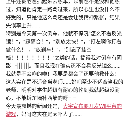
上午还被老爸抓起来去练车，以前也不是没和他练
过，知道他肯定一路骂过来，所以心里也没什么不
好受的，只是他这么骂还是会让我精神紧张，结果
失误率上升……
特别是今天第一次倒车，他就不停吼“怎么不看反光
镜！”，“踩离合！”，“别放太快！”，“打左啊你打右
做什么！”，“放刹车！”，“别忘了挂空
档！！！！！！！！”之类的话，搞得我对倒车有阴
影- -|||||||。而且我现在确实还不会看反光镜么……
我就是不会咋的啦！我要是都会了还要他教什么！
这人实在是不适合当老师……好吧至少不适合当我的
老师，明明对学生超级有耐心的轮到我就超级没耐
心，不能拆东墙补西墙的呀= =
今天最震撼的新闻还是，
大宇宣布要开发Wii平台的
游戏
，妈呀这实在是太吓人了……