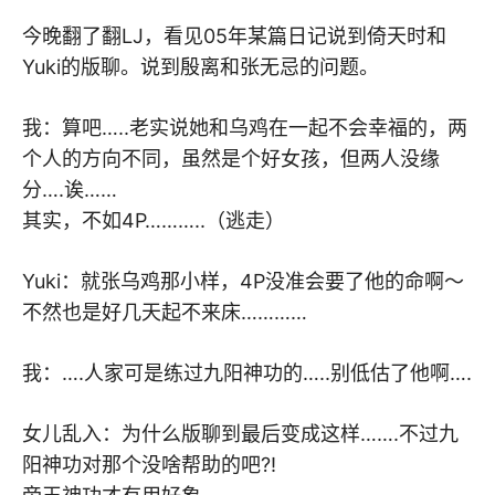
今晚翻了翻LJ，看见05年某篇日记说到倚天时和
Yuki的版聊。说到殷离和张无忌的问题。
我：算吧…..老实说她和乌鸡在一起不会幸福的，两
个人的方向不同，虽然是个好女孩，但两人没缘
分….诶……
其实，不如4P………..（逃走）
Yuki：就张乌鸡那小样，4P没准会要了他的命啊～
不然也是好几天起不来床…………
我：….人家可是练过九阳神功的…..别低估了他啊….
女儿乱入：为什么版聊到最后变成这样…….不过九
阳神功对那个没啥帮助的吧?!