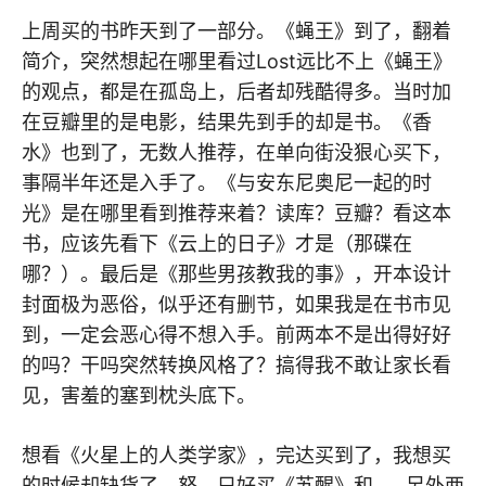
上周买的书昨天到了一部分。《蝇王》到了，翻着
简介，突然想起在哪里看过Lost远比不上《蝇王》
的观点，都是在孤岛上，后者却残酷得多。当时加
在豆瓣里的是电影，结果先到手的却是书。《香
水》也到了，无数人推荐，在单向街没狠心买下，
事隔半年还是入手了。《与安东尼奥尼一起的时
光》是在哪里看到推荐来着？读库？豆瓣？看这本
书，应该先看下《云上的日子》才是（那碟在
哪？）。最后是《那些男孩教我的事》，开本设计
封面极为恶俗，似乎还有删节，如果我是在书市见
到，一定会恶心得不想入手。前两本不是出得好好
的吗？干吗突然转换风格了？搞得我不敢让家长看
见，害羞的塞到枕头底下。
想看《火星上的人类学家》，完达买到了，我想买
的时候却缺货了，怒。只好买《苏醒》和……另外两