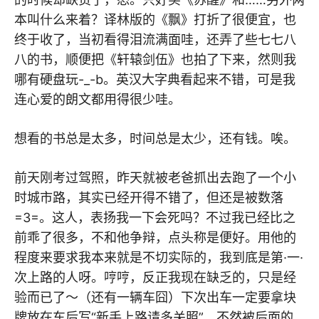
本叫什么来着？译林版的《飘》打折了很便宜，也
终于收了，当初看得泪流满面哇，还弄了些七七八
八的书，顺便把《轩辕剑伍》也拍了下来，然则我
哪有硬盘玩-_-b。英汉大字典看起来不错，可是我
连心爱的朗文都用得很少哇。
想看的书总是太多，时间总是太少，还有钱。唉。
前天刚考过驾照，昨天就被老爸抓出去跑了一个小
时城市路，其实已经开得不错了，但还是被数落
=3=。这人，表扬我一下会死吗？不过我已经比之
前乖了很多，不和他争辩，点头称是便好。用他的
程度来要求我本来就是不切实际的，我到底是第·一·
次上路的人呀。哼哼，反正我现在缺乏的，只是经
验而已了～（还有一辆车囧）下次出车一定要拿块
牌放在车后写“新手上路请多关照”，不然被后面的