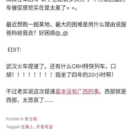
车催促感觉实在是太差了= =。
最近想跑一趟某地，最大的困难是用什么理由说服
爸妈给我去？好困惑@_@
EDIT:
武汉火车提速了。还有什么CRH特快列车，口
胡！！！！！！！！我坐了四年的20小时啊！
不过老实说这次提速
基本没有广西的事
。西部就是
西部，太悲哀了……
Posted in
未分类
Tagged
在路上
,
开卷有益