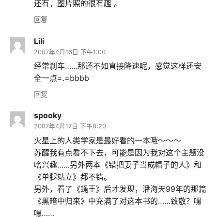
还有，图片照的很有趣 。
回复
Lili
2007年4月16日 下午1:00
经常刹车……那还不如直接降速呢，感觉这样还安
全一点=.=bbbb
回复
spooky
2007年4月17日 下午8:20
火星上的人类学家是最好看的一本哦～～～
苏醒我有点看不下去，可能是因为我对这个主题没
啥兴趣……另外两本《错把妻子当成帽子的人》和
《单腿站立》都不错。
另外，看了《蝇王》后才发现，潘海天99年的那篇
《黑暗中归来》中充满了对这本书的……致敬？嘿
嘿……