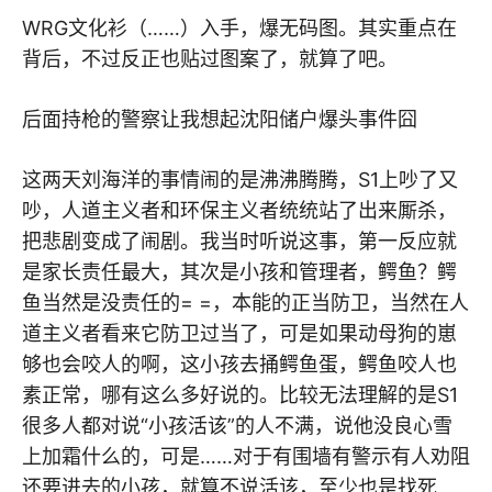
WRG文化衫（……）入手，爆无码图。其实重点在
背后，不过反正也贴过图案了，就算了吧。
后面持枪的警察让我想起沈阳储户爆头事件囧
这两天刘海洋的事情闹的是沸沸腾腾，S1上吵了又
吵，人道主义者和环保主义者统统站了出来厮杀，
把悲剧变成了闹剧。我当时听说这事，第一反应就
是家长责任最大，其次是小孩和管理者，鳄鱼？鳄
鱼当然是没责任的= =，本能的正当防卫，当然在人
道主义者看来它防卫过当了，可是如果动母狗的崽
够也会咬人的啊，这小孩去捅鳄鱼蛋，鳄鱼咬人也
素正常，哪有这么多好说的。比较无法理解的是S1
很多人都对说“小孩活该”的人不满，说他没良心雪
上加霜什么的，可是……对于有围墙有警示有人劝阻
还要进去的小孩，就算不说活该，至少也是找死