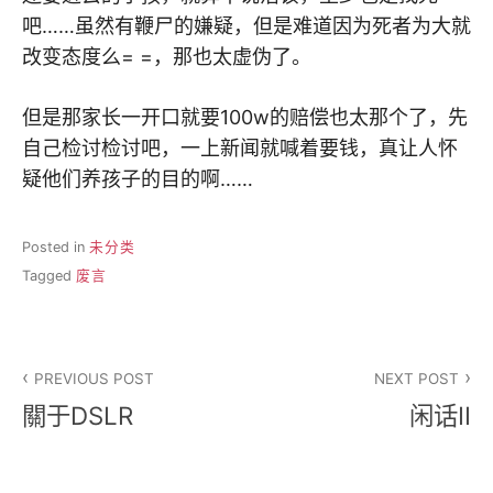
吧……虽然有鞭尸的嫌疑，但是难道因为死者为大就
改变态度么= =，那也太虚伪了。
但是那家长一开口就要100w的赔偿也太那个了，先
自己检讨检讨吧，一上新闻就喊着要钱，真让人怀
疑他们养孩子的目的啊……
Posted in
未分类
Tagged
废言
文
PREVIOUS POST
NEXT POST
章
關于DSLR
闲话II
导
航