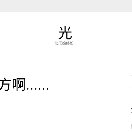
光
快乐始终如一
方啊……