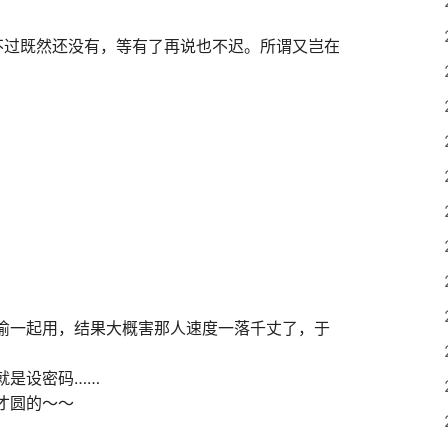
不过既然还没有，等有了再说也不迟。所谓又岂在
偷一起用，结果大概害那人速度一落千丈了，于
就是设密码……
才圆的～～