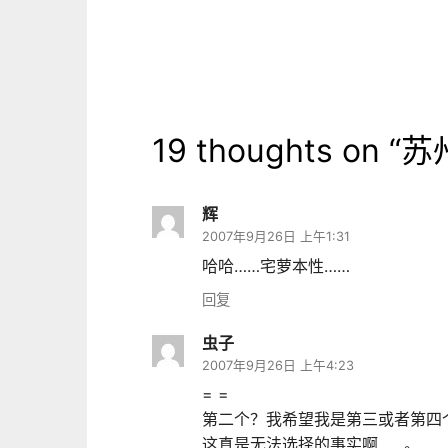
导
航
19 thoughts on “
苏
辉
2007年9月26日 上午1:31
哈哈……宅萝本性……
回复
虫子
2007年9月26日 上午4:23
= =
第二个？我希望我是第三或者第四
这真是无法选择的事实啊……。