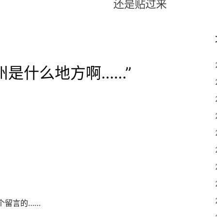
还是贴过来
州是什么地方啊……
”
个留言的……