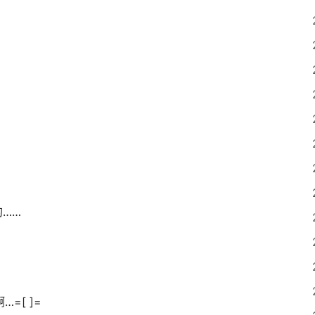
……
=[ ]=