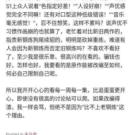
S1上众人说着“色指定好差！”“人设好崩！”“声优感
觉完全不同嘛！还有对口型这种低级错误！”“音乐
毫无感觉！”，忍不住想笑，这样不累吗？说声优不
习惯作画崩的也就算了，老忙着对比新旧两作的，
指责新钢炼狗尾续貂的，明明是砍掉重练，难道有
人会因为新钢炼而否定旧钢炼吗？不喜欢不看好
了，至少我是很乐意、很高兴的在看的。骗钱也
好，怎样也好，我要看的是原作能被改编至如何，
何必自己限制自己呢。
所以我开开心心的看每一周每一集，比追蛋蛋更开
心，即使没有很高的讨论帖可以爬。如果改编得
渣，我一样会骂，但绝不是因为“比不上老钢炼”这
个理由。
Posted in
未分类