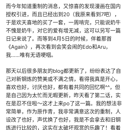
而今年知道重制的消息，又惊喜的发现漫画在国内
授权引进，而且已经出到20（我原来看到7吧），
于是欢天喜地的买了一套，一周啃完，只能说奶牛
不愧是奶牛，对它的爱有增无减，这可以另写一篇
日记来说了。而等到4月5日的时候，伴着那首
《Again》，再次看到会笑会闹的Edo和Aru，
我……唯有无语哽咽。
那天以后很多朋友的blog都更新了，纷纷表达了自
己对新钢炼的赞美或不满之情，看得我真是开心，
喜欢也好，讨厌也好，都有着共同的回忆啊^^，但
是自己因为太忙而无暇更新，昨天看了第二话，实
在是忍不住啦～这才上来po了这一篇。我的想法非
常简单，作为原作青，我非常满意这次的重制，人
设改了也好，声优换了也好，我是不会拿去和旧钢
炼进行比较的，这实在太破坏观赏的乐趣了！看着