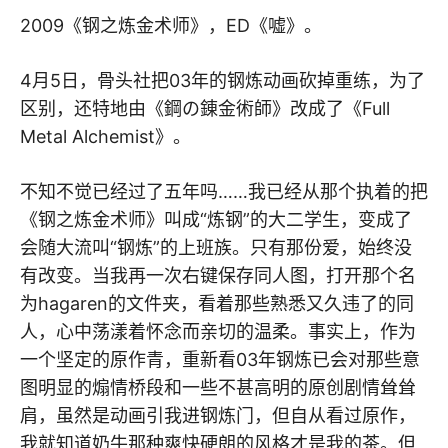
2009《钢之炼金术师》，ED《嘘》。
4月5日，骨头社把03年的钢炼动画砍掉重练，为了
区别，还特地由《鋼の錬金術師》改成了《Full
Metal Alchemist》。
不知不觉已经过了五年吗……我已经从那个执着的把
《钢之炼金术师》叫成“炼钢”的大二学生，变成了
会随大流叫“钢炼”的上班族。只有那份爱，始终没
有改变。当我再一次右键保存同人图，打开那个名
为hagaren的文件夹，看着那些熟悉又久违了的同
人，心中荡漾着怀念而亲切的温柔。事实上，作为
一个坚定的原作青，重新看03年钢炼已会对那些意
图明显的煽情桥段和一些不甚高明的原创剧情耸耸
肩，虽然是动画引我进钢炼门，但自从看过原作，
我就知道奶牛那种爽快硬朗的风格才是我的茶。但