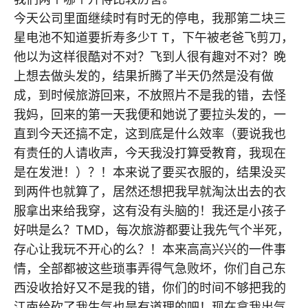
今天公司里面继续时有时无的停电，我那第二块三
星电池不知道要折寿多少T T，下午被老爸飞剪刀，
他以为这样很酷对不对？飞到人很有趣对不对？晚
上想去做头发的，结果折腾了半天仍然是没有做
成，到时候旅游回来，不放照片不是我的错，去怪
我妈，回来的第一天我便和她说了要拉头发的，一
直到今天还搞不定，这到底是什么效率（要说我也
有责任的人请收声，今天我没打算受教育，我现在
是在发泄！）？！本来说了要买衣服的，结果没买
到两件也就算了，居然还想把我早就淘汰出去的衣
服拿出来给我穿，这有没有头脑的！我还是小孩子
好哄是么？TMD，每次旅游都要让我先气个半死，
存心让我玩不开心的么？！本来高高兴兴的一件事
情，全部都被这些琐事弄得气急败坏，你们自己东
西没收拾好又不是我的错，你们的时间不够把我的
江南给砍了我生气也是有道理的吧！现在拿我出气